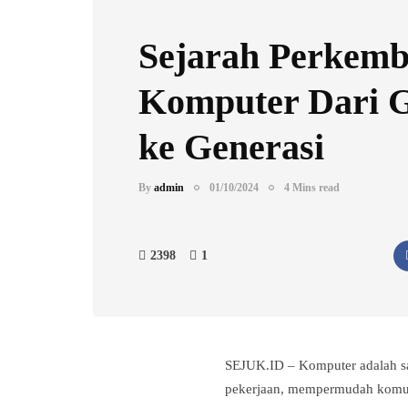
Sejarah Perkem
Komputer Dari G
ke Generasi
By
admin
01/10/2024
4 Mins read
2398
1
SEJUK.ID – Komputer adalah sa
pekerjaan, mempermudah komuni