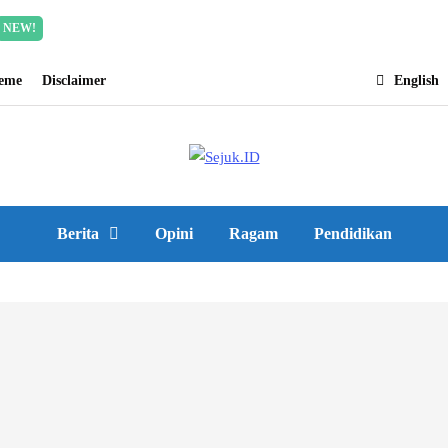
Incredible offer for our exclusive subscribers!
Read Mor
NEW!
heme
Disclaimer
English
Berita
Opini
Ragam
Pendidikan