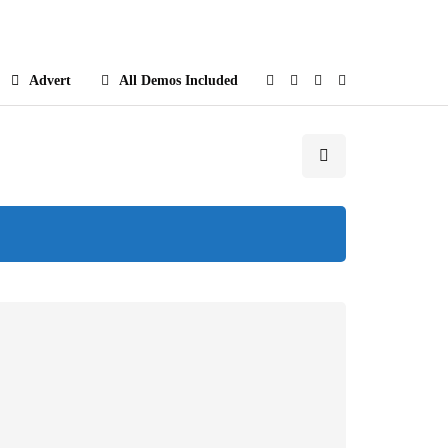
e
Advert
All Demos Included