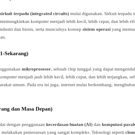
sirkuit terpadu (integrated circuits)
mulai digunakan. Sirkuit terpadu
, memungkinkan komputer menjadi lebih kecil, lebih cepat, dan lebih efi
industri dan bisnis, serta munculnya konsep
sistem operasi
yang memun
aan.
1-Sekarang)
enggunakan
mikroprosesor
, sebuah chip tunggal yang dapat mengendal
puter menjadi jauh lebih kecil, lebih cepat, dan lebih terjangkau, s
yarakat umum. Pada era ini juga, internet mulai berkembang, menghub
arang dan Masa Depan)
andai dengan penggunaan
kecerdasan buatan (AI)
dan
komputasi paral
an melakukan pemrosesan yang sangat kompleks. Teknologi seperti
clou