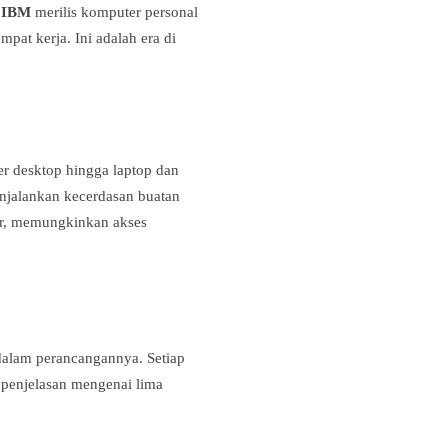
n
IBM
merilis komputer personal
at kerja. Ini adalah era di
er desktop hingga laptop dan
njalankan kecerdasan buatan
er, memungkinkan akses
dalam perancangannya. Setiap
 penjelasan mengenai lima