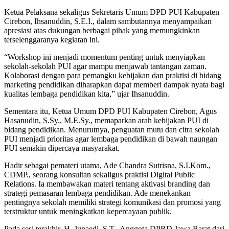
Ketua Pelaksana sekaligus Sekretaris Umum DPD PUI Kabupaten
Cirebon, Ihsanuddin, S.E.I., dalam sambutannya menyampaikan
apresiasi atas dukungan berbagai pihak yang memungkinkan
terselenggaranya kegiatan ini.
“Workshop ini menjadi momentum penting untuk menyiapkan
sekolah-sekolah PUI agar mampu menjawab tantangan zaman.
Kolaborasi dengan para pemangku kebijakan dan praktisi di bidang
marketing pendidikan diharapkan dapat memberi dampak nyata bagi
kualitas lembaga pendidikan kita,” ujar Ihsanuddin.
Sementara itu, Ketua Umum DPD PUI Kabupaten Cirebon, Agus
Hasanudin, S.Sy., M.E.Sy., memaparkan arah kebijakan PUI di
bidang pendidikan. Menurutnya, penguatan mutu dan citra sekolah
PUI menjadi prioritas agar lembaga pendidikan di bawah naungan
PUI semakin dipercaya masyarakat.
Hadir sebagai pemateri utama, Ade Chandra Sutrisna, S.I.Kom.,
CDMP., seorang konsultan sekaligus praktisi Digital Public
Relations. Ia membawakan materi tentang aktivasi branding dan
strategi pemasaran lembaga pendidikan. Ade menekankan
pentingnya sekolah memiliki strategi komunikasi dan promosi yang
terstruktur untuk meningkatkan kepercayaan publik.
Pada sesi terakhir, H. Junaedi, S.T., Anggota DPRD Jawa Barat dari