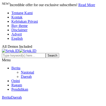
NEW!
Incredible offer for our exclusive subscribers!
Read More
Tentang Kami
Kontak
Kebijakan Privasi
Buy theme
Disclaimer
Advert
English
All Demos Included
Menu
Berita
Nasional
Daerah
Opini
Ragam
Pendidikan
Berita
Daerah