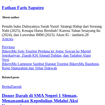
Fathan Faris Saputro
About author
Penulis buku Dahsyatnya Surah Yusuf: Strategi Hidup dari Seorang
Nabi (2025), Kenapa Harus Berubah? Karena Tuhan Sesayang Itu
(2024), dan Luwesitas IMM (2023). Akun IG : iamfaris.28
Articles
Previous
BikersMu Solo Touring Perdana ke Jogja: Sowan ke Masjid
Jogokariyan, Ziarah KH Ahmad Dahlan, dan Tadabur Alam
Next
BikersMu Lampung Sambut Hangat Touring BikersMu Bandung,
Rajut Silaturahmi dan Tebar Dakwah
Related posts
Berita
Daerah
Donor Darah di SMA Negeri 1 Sleman,
Menanamkan Kepedulian Melalui Aksi