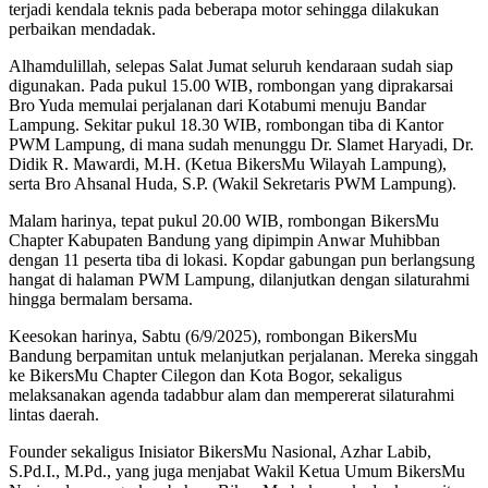
terjadi kendala teknis pada beberapa motor sehingga dilakukan
perbaikan mendadak.
Alhamdulillah, selepas Salat Jumat seluruh kendaraan sudah siap
digunakan. Pada pukul 15.00 WIB, rombongan yang diprakarsai
Bro Yuda memulai perjalanan dari Kotabumi menuju Bandar
Lampung. Sekitar pukul 18.30 WIB, rombongan tiba di Kantor
PWM Lampung, di mana sudah menunggu Dr. Slamet Haryadi, Dr.
Didik R. Mawardi, M.H. (Ketua BikersMu Wilayah Lampung),
serta Bro Ahsanal Huda, S.P. (Wakil Sekretaris PWM Lampung).
Malam harinya, tepat pukul 20.00 WIB, rombongan BikersMu
Chapter Kabupaten Bandung yang dipimpin Anwar Muhibban
dengan 11 peserta tiba di lokasi. Kopdar gabungan pun berlangsung
hangat di halaman PWM Lampung, dilanjutkan dengan silaturahmi
hingga bermalam bersama.
Keesokan harinya, Sabtu (6/9/2025), rombongan BikersMu
Bandung berpamitan untuk melanjutkan perjalanan. Mereka singgah
ke BikersMu Chapter Cilegon dan Kota Bogor, sekaligus
melaksanakan agenda tadabbur alam dan mempererat silaturahmi
lintas daerah.
Founder sekaligus Inisiator BikersMu Nasional, Azhar Labib,
S.Pd.I., M.Pd., yang juga menjabat Wakil Ketua Umum BikersMu