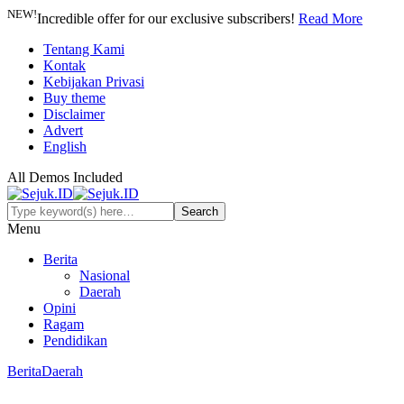
NEW!
Incredible offer for our exclusive subscribers!
Read More
Tentang Kami
Kontak
Kebijakan Privasi
Buy theme
Disclaimer
Advert
English
All Demos Included
Menu
Berita
Nasional
Daerah
Opini
Ragam
Pendidikan
Berita
Daerah