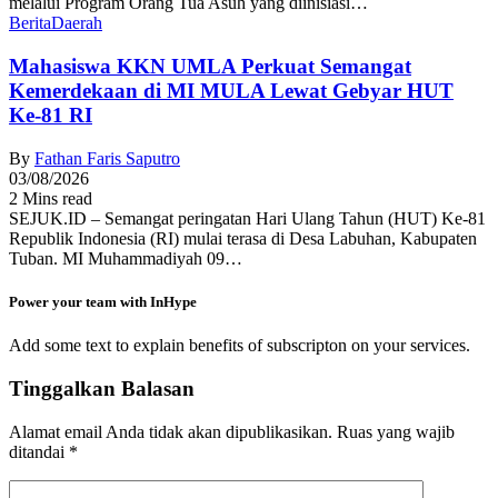
melalui Program Orang Tua Asuh yang diinisiasi…
Berita
Daerah
Mahasiswa KKN UMLA Perkuat Semangat
Kemerdekaan di MI MULA Lewat Gebyar HUT
Ke-81 RI
By
Fathan Faris Saputro
03/08/2026
2 Mins read
SEJUK.ID – Semangat peringatan Hari Ulang Tahun (HUT) Ke-81
Republik Indonesia (RI) mulai terasa di Desa Labuhan, Kabupaten
Tuban. MI Muhammadiyah 09…
Power your team with InHype
Add some text to explain benefits of subscripton on your services.
Tinggalkan Balasan
Alamat email Anda tidak akan dipublikasikan.
Ruas yang wajib
ditandai
*