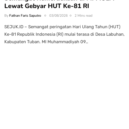
Lewat Gebyar HUT Ke-81 RI
By
Fathan Faris Saputro
03/08/2026
2 Mins read
SEJUK.ID – Semangat peringatan Hari Ulang Tahun (HUT)
Ke-81 Republik Indonesia (RI) mulai terasa di Desa Labuhan,
Kabupaten Tuban. MI Muhammadiyah 09…
Power your team
with InHype
Add some text to explain benefits of
subscripton on your services.