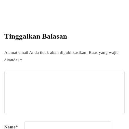
Add some text to explain benefits of
subscripton on your services.
Tinggalkan Balasan
Alamat email Anda tidak akan dipublikasikan.
Ruas yang wajib
ditandai
*
Name
*