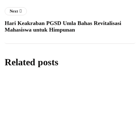
Next
Hari Keakraban PGSD Umla Bahas Revitalisasi
Mahasiswa untuk Himpunan
Related posts
berita
daerah
Donor Darah di SMA Negeri 1 Sleman,
Menanamkan Kepedulian Melalui Aksi