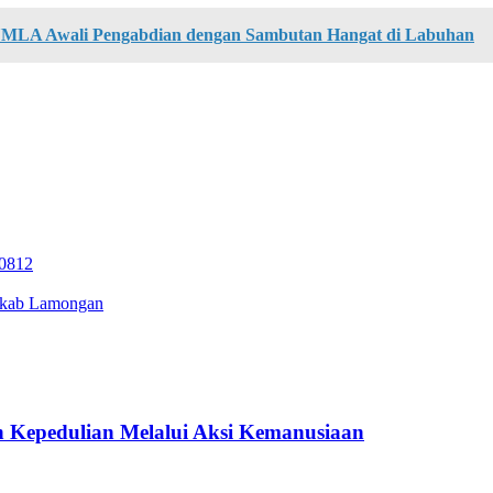
MLA Awali Pengabdian dengan Sambutan Hangat di Labuhan
 0812
mkab Lamongan
 Kepedulian Melalui Aksi Kemanusiaan