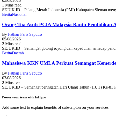
05/08/2026
1 Mins read
SEJUK.ID – Palang Merah Indonesia (PMI) Kabupaten Sleman menyel
Berita
Nasional
Orang Tua Asuh PCIA Malaysia Bantu Pendidikan
By
Fathan Faris Saputro
05/08/2026
2 Mins read
SEJUK.ID – Semangat gotong royong dan kepedulian terhadap pendid
Berita
Daerah
Mahasiswa KKN UMLA Perkuat Semangat Kemerde
By
Fathan Faris Saputro
03/08/2026
2 Mins read
SEJUK.ID – Semangat peringatan Hari Ulang Tahun (HUT) Ke-81 R
Power your team with InHype
Add some text to explain benefits of subscripton on your services.