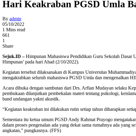
Hari Keakraban PGSD Umla Bah
By
admin
05/10/2022
1 Mins read
661
1
Share
Sejuk.ID –
Himpunan Mahasiswa Pendidikan Guru Sekolah Dasar 
Himpunan’ pada hari Ahad (2/10/2022).
Kegiatan tersebut dilaksanakan di Kampus Universitas Muhammadi
mengakrabkan seluruh mahasiswa PGSD Umla dan mengenalkan 
Acara dibuka dengan sambutan dari Drs. Arfian Mudayan selaku K
pembukaan dilanjutkan pembekalan materi tentang psikologi, keisla
band undangan yakni akustik.
“Kegiatan keakraban ini dilakukan rutin setiap tahun diharapkan s
Sementara itu ketua umum PGSD Andy Rahmat Prayogo mengatakan d
dalam proses pengenalan ada yang dekat sama rumahnya ada yang sef
angkatan,” pungkasnya. (FFS)