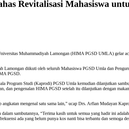
as Revitalisasi Mahasiswa un
Universitas Muhammadiyah Lamongan (HIMA PGSD UMLA) gelar acara
yah Lamongan diikuti oleh seluruh Mahasiswa PGSD Umla dan Pengu
HIMA PGSD.
epala Program Studi (Kaprodi) PGSD Umla kemudian dilanjutkan sam
man, dan pengenalan HIMA PGSD setelah itu dilanjutkan dengan makan 
etiap angkatan mengenal satu sama lain,” ucap Drs. Arfian Mudayan K
alam sambutannya, “Terima kasih untuk semua yang hadir ini adal
rekuensi ada yang belum punya kos nanti bisa terbantu dan semoga den