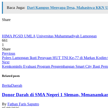
Baca Juga:
Dari Kampus Menyapa Desa, Mahasiswa KKN U
Share
HIMA PGSD UMLA
Universitas Muhammadiyah Lamongan
661
1
Share
Previous
Polres Lamongan Ikuti Perayaan HUT TNI Ke-77 di Markas Kodim
Next
Kemkominfo Evaluasi Program Pengembangan Smart City Bagi Pe
Related posts
Berita
Daerah
Donor Darah di SMA Negeri 1 Sleman, Menanamkan
By
Fathan Faris Saputro