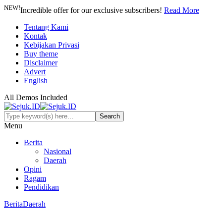
NEW!
Incredible offer for our exclusive subscribers!
Read More
Tentang Kami
Kontak
Kebijakan Privasi
Buy theme
Disclaimer
Advert
English
All Demos Included
Menu
Berita
Nasional
Daerah
Opini
Ragam
Pendidikan
Berita
Daerah