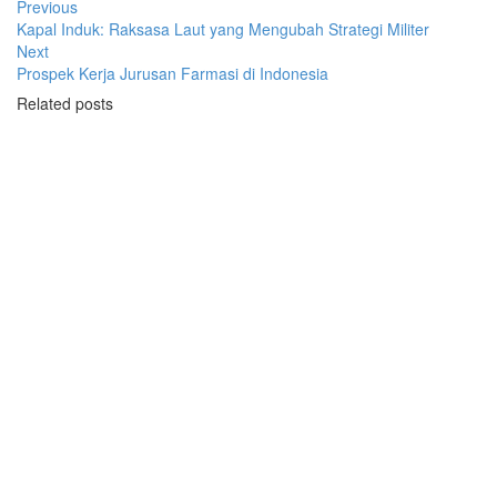
Previous
Kapal Induk: Raksasa Laut yang Mengubah Strategi Militer
Next
Prospek Kerja Jurusan Farmasi di Indonesia
Related posts
Ragam
Hotel Konsep Glamping:
Menggabungkan Kenyamanan dan
Alam
By
admin
17/03/2025