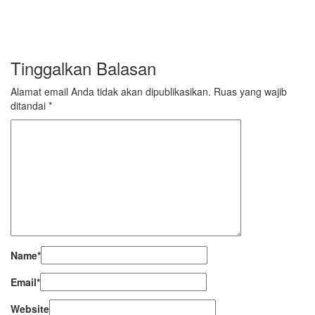
Tinggalkan Balasan
Power your team with InHype
Add some text to explain benefits of subscripton on your
Alamat email Anda tidak akan dipublikasikan.
Ruas yang wajib
services.
ditandai
*
Name
*
Email
*
Website