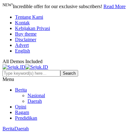
NEW!
Incredible offer for our exclusive subscribers!
Read More
Tentang Kami
Kontak
Kebijakan Privasi
Buy theme
Disclaimer
Advert
English
All Demos Included
Menu
Berita
Nasional
Daerah
Opini
Ragam
Pendidikan
Berita
Daerah