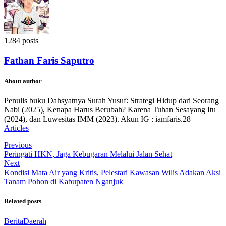
1284 posts
Fathan Faris Saputro
About author
Penulis buku Dahsyatnya Surah Yusuf: Strategi Hidup dari Seorang
Nabi (2025), Kenapa Harus Berubah? Karena Tuhan Sesayang Itu
(2024), dan Luwesitas IMM (2023). Akun IG : iamfaris.28
Articles
Previous
Peringati HKN, Jaga Kebugaran Melalui Jalan Sehat
Next
Kondisi Mata Air yang Kritis, Pelestari Kawasan Wilis Adakan Aksi
Tanam Pohon di Kabupaten Nganjuk
Related posts
Berita
Daerah