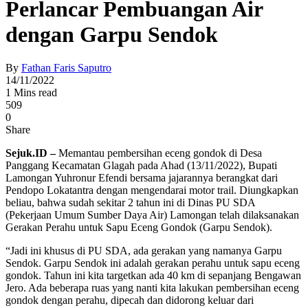
Perlancar Pembuangan Air
dengan Garpu Sendok
By
Fathan Faris Saputro
14/11/2022
1 Mins read
509
0
Share
Sejuk.ID –
Memantau pembersihan eceng gondok di Desa
Panggang Kecamatan Glagah pada Ahad (13/11/2022), Bupati
Lamongan Yuhronur Efendi bersama jajarannya berangkat dari
Pendopo Lokatantra dengan mengendarai motor trail. Diungkapkan
beliau, bahwa sudah sekitar 2 tahun ini di Dinas PU SDA
(Pekerjaan Umum Sumber Daya Air) Lamongan telah dilaksanakan
Gerakan Perahu untuk Sapu Eceng Gondok (Garpu Sendok).
“Jadi ini khusus di PU SDA, ada gerakan yang namanya Garpu
Sendok. Garpu Sendok ini adalah gerakan perahu untuk sapu eceng
gondok. Tahun ini kita targetkan ada 40 km di sepanjang Bengawan
Jero. Ada beberapa ruas yang nanti kita lakukan pembersihan eceng
gondok dengan perahu, dipecah dan didorong keluar dari