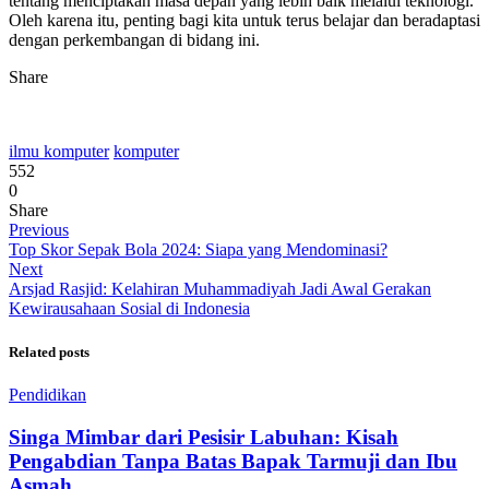
tentang menciptakan masa depan yang lebih baik melalui teknologi.
Oleh karena itu, penting bagi kita untuk terus belajar dan beradaptasi
dengan perkembangan di bidang ini.
Share
ilmu komputer
komputer
552
0
Share
Previous
Top Skor Sepak Bola 2024: Siapa yang Mendominasi?
Next
Arsjad Rasjid: Kelahiran Muhammadiyah Jadi Awal Gerakan
Kewirausahaan Sosial di Indonesia
Related posts
Pendidikan
Singa Mimbar dari Pesisir Labuhan: Kisah
Pengabdian Tanpa Batas Bapak Tarmuji dan Ibu
Asmah