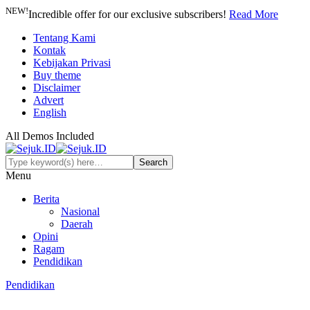
NEW!
Incredible offer for our exclusive subscribers!
Read More
Tentang Kami
Kontak
Kebijakan Privasi
Buy theme
Disclaimer
Advert
English
All Demos Included
Menu
Berita
Nasional
Daerah
Opini
Ragam
Pendidikan
Pendidikan