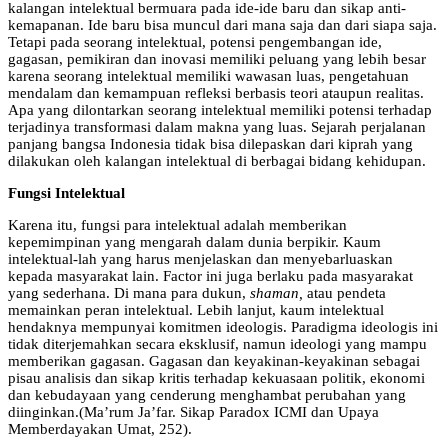
kalangan intelektual bermuara pada ide-ide baru dan sikap anti-
kemapanan. Ide baru bisa muncul dari mana saja dan dari siapa saja.
Tetapi pada seorang intelektual, potensi pengembangan ide,
gagasan, pemikiran dan inovasi memiliki peluang yang lebih besar
karena seorang intelektual memiliki wawasan luas, pengetahuan
mendalam dan kemampuan refleksi berbasis teori ataupun realitas.
Apa yang dilontarkan seorang intelektual memiliki potensi terhadap
terjadinya transformasi dalam makna yang luas. Sejarah perjalanan
panjang bangsa Indonesia tidak bisa dilepaskan dari kiprah yang
dilakukan oleh kalangan intelektual di berbagai bidang kehidupan.
Fungsi Intelektual
Karena itu, fungsi para intelektual adalah memberikan
kepemimpinan yang mengarah dalam dunia berpikir. Kaum
intelektual-lah yang harus menjelaskan dan menyebarluaskan
kepada masyarakat lain. Factor ini juga berlaku pada masyarakat
yang sederhana. Di mana para dukun,
shaman,
atau pendeta
memainkan peran intelektual. Lebih lanjut, kaum intelektual
hendaknya mempunyai komitmen ideologis. Paradigma ideologis ini
tidak diterjemahkan secara eksklusif, namun ideologi yang mampu
memberikan gagasan. Gagasan dan keyakinan-keyakinan sebagai
pisau analisis dan sikap kritis terhadap kekuasaan politik, ekonomi
dan kebudayaan yang cenderung menghambat perubahan yang
diinginkan.(Ma’rum Ja’far. Sikap Paradox ICMI dan Upaya
Memberdayakan Umat, 252).