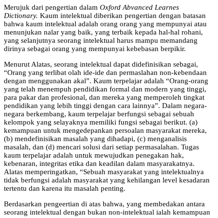
Merujuk dari pengertian dalam
Oxford Abvanced Learnes
Dictionary.
Kaum intelektual diberikan pengertian dengan batasan
bahwa kaum intelektual adalah orang orang yang mempunyai atau
menunjukan nalar yang baik, yang terbaik kepada hal-hal rohani,
yang selanjutnya seorang intelektual harus mampu memandang
dirinya sebagai orang yang mempunyai kebebasan berpikir.
Menurut Alatas, seorang intelektual dapat didefinisikan sebagai,
“Orang yang terlibat olah ide-ide dan permaslahan non-kebendaan
dengan menggunakan akal”. Kaum terpelajar adalah “Orang-orang
yang telah menempuh pendidikan formal dan modern yang tinggi,
para pakar dan profesional, dan mereka yang memperoleh tingkat
pendidikan yang lebih tinggi dengan cara lainnya”. Dalam negara-
negara berkembang, kaum terpelajar berfungsi sebagai sebuah
kelompok yang selayaknya memiliki fungsi sebagai berikut. (a)
kemampuan untuk mengedepankan persoalan masyarakat mereka,
(b) mendefinisikan masalah yang dihadapi, (c) menganalisis
masalah, dan (d) mencari solusi dari setiap permasalahan. Tugas
kaum terpelajar adalah untuk mewujudkan penegakan hak,
kebenaran, integritas etika dan keadilan dalam masyarakatnya.
Alatas memperingatkan, “Sebuah masyarakat yang intelektualnya
tidak berfungsi adalah masyarakat yang kehilangan level kesadaran
tertentu dan karena itu masalah penting.
Berdasarkan pengeertian di atas bahwa, yang membedakan antara
seorang intelektual dengan bukan non-intelektual ialah kemampuan