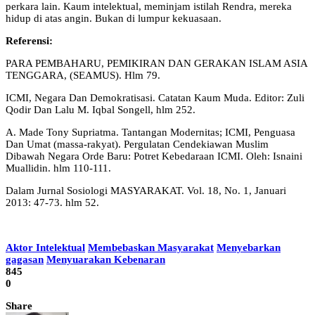
perkara lain. Kaum intelektual, meminjam istilah Rendra, mereka
hidup di atas angin. Bukan di lumpur kekuasaan.
Referensi:
PARA PEMBAHARU, PEMIKIRAN DAN GERAKAN ISLAM ASIA
TENGGARA, (SEAMUS). Hlm 79.
ICMI, Negara Dan Demokratisasi. Catatan Kaum Muda. Editor: Zuli
Qodir Dan Lalu M. Iqbal Songell, hlm 252.
A. Made Tony Supriatma. Tantangan Modernitas; ICMI, Penguasa
Dan Umat (massa-rakyat). Pergulatan Cendekiawan Muslim
Dibawah Negara Orde Baru: Potret Kebedaraan ICMI. Oleh: Isnaini
Muallidin. hlm 110-111.
Dalam Jurnal Sosiologi MASYARAKAT. Vol. 18, No. 1, Januari
2013: 47-73. hlm 52.
Aktor Intelektual
Membebaskan Masyarakat
Menyebarkan
gagasan
Menyuarakan Kebenaran
845
0
Share