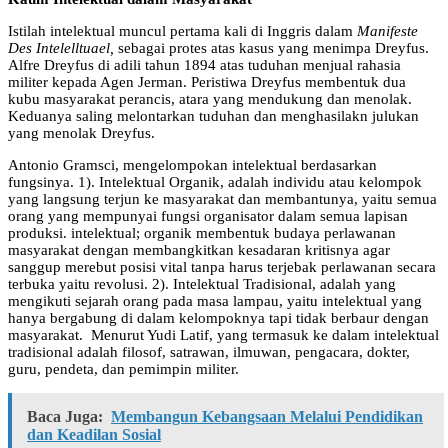
Istilah intelektual muncul pertama kali di Inggris dalam
Manifeste
Des Intelelltuael,
sebagai protes atas kasus yang menimpa Dreyfus.
Alfre Dreyfus di adili tahun 1894 atas tuduhan menjual rahasia
militer kepada Agen Jerman. Peristiwa Dreyfus membentuk dua
kubu masyarakat perancis, atara yang mendukung dan menolak.
Keduanya saling melontarkan tuduhan dan menghasilakn julukan
yang menolak Dreyfus.
Antonio Gramsci, mengelompokan intelektual berdasarkan
fungsinya. 1). Intelektual Organik, adalah individu atau kelompok
yang langsung terjun ke masyarakat dan membantunya, yaitu semua
orang yang mempunyai fungsi organisator dalam semua lapisan
produksi. intelektual; organik membentuk budaya perlawanan
masyarakat dengan membangkitkan kesadaran kritisnya agar
sanggup merebut posisi vital tanpa harus terjebak perlawanan secara
terbuka yaitu revolusi. 2). Intelektual Tradisional, adalah yang
mengikuti sejarah orang pada masa lampau, yaitu intelektual yang
hanya bergabung di dalam kelompoknya tapi tidak berbaur dengan
masyarakat. Menurut Yudi Latif, yang termasuk ke dalam intelektual
tradisional adalah filosof, satrawan, ilmuwan, pengacara, dokter,
guru, pendeta, dan pemimpin militer.
Baca Juga:
Membangun Kebangsaan Melalui Pendidikan
dan Keadilan Sosial