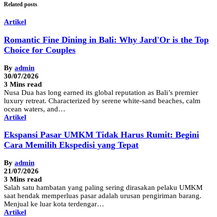
Related posts
Artikel
Romantic Fine Dining in Bali: Why Jard'Or is the Top
Choice for Couples
By
admin
30/07/2026
3 Mins read
Nusa Dua has long earned its global reputation as Bali’s premier
luxury retreat. Characterized by serene white-sand beaches, calm
ocean waters, and…
Artikel
Ekspansi Pasar UMKM Tidak Harus Rumit: Begini
Cara Memilih Ekspedisi yang Tepat
By
admin
21/07/2026
3 Mins read
Salah satu hambatan yang paling sering dirasakan pelaku UMKM
saat hendak memperluas pasar adalah urusan pengiriman barang.
Menjual ke luar kota terdengar…
Artikel