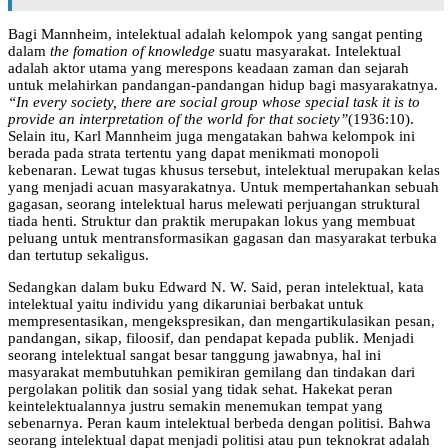
Bagi Mannheim, intelektual adalah kelompok yang sangat penting
dalam
the fomation of knowledge
suatu masyarakat. Intelektual
adalah aktor utama yang merespons keadaan zaman dan sejarah
untuk melahirkan pandangan-pandangan hidup bagi masyarakatnya.
“In every society, there are social group whose special task it is to
provide an interpretation of the world for that society”
(1936:10).
Selain itu, Karl Mannheim juga mengatakan bahwa kelompok ini
berada pada strata tertentu yang dapat menikmati monopoli
kebenaran. Lewat tugas khusus tersebut, intelektual merupakan kelas
yang menjadi acuan masyarakatnya. Untuk mempertahankan sebuah
gagasan, seorang intelektual harus melewati perjuangan struktural
tiada henti. Struktur dan praktik merupakan lokus yang membuat
peluang untuk mentransformasikan gagasan dan masyarakat terbuka
dan tertutup sekaligus.
Sedangkan dalam buku Edward N. W. Said, peran intelektual, kata
intelektual yaitu individu yang dikaruniai berbakat untuk
mempresentasikan, mengekspresikan, dan mengartikulasikan pesan,
pandangan, sikap, filoosif, dan pendapat kepada publik. Menjadi
seorang intelektual sangat besar tanggung jawabnya, hal ini
masyarakat membutuhkan pemikiran gemilang dan tindakan dari
pergolakan politik dan sosial yang tidak sehat. Hakekat peran
keintelektualannya justru semakin menemukan tempat yang
sebenarnya. Peran kaum intelektual berbeda dengan politisi. Bahwa
seorang intelektual dapat menjadi politisi atau pun teknokrat adalah