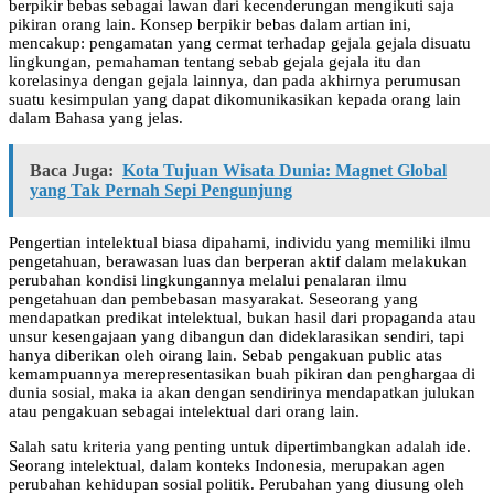
berpikir bebas sebagai lawan dari kecenderungan mengikuti saja
pikiran orang lain. Konsep berpikir bebas dalam artian ini,
mencakup: pengamatan yang cermat terhadap gejala gejala disuatu
lingkungan, pemahaman tentang sebab gejala gejala itu dan
korelasinya dengan gejala lainnya, dan pada akhirnya perumusan
suatu kesimpulan yang dapat dikomunikasikan kepada orang lain
dalam Bahasa yang jelas.
Baca Juga:
Kota Tujuan Wisata Dunia: Magnet Global
yang Tak Pernah Sepi Pengunjung
Pengertian intelektual biasa dipahami, individu yang memiliki ilmu
pengetahuan, berawasan luas dan berperan aktif dalam melakukan
perubahan kondisi lingkungannya melalui penalaran ilmu
pengetahuan dan pembebasan masyarakat. Seseorang yang
mendapatkan predikat intelektual, bukan hasil dari propaganda atau
unsur kesengajaan yang dibangun dan dideklarasikan sendiri, tapi
hanya diberikan oleh oirang lain. Sebab pengakuan public atas
kemampuannya merepresentasikan buah pikiran dan penghargaa di
dunia sosial, maka ia akan dengan sendirinya mendapatkan julukan
atau pengakuan sebagai intelektual dari orang lain.
Salah satu kriteria yang penting untuk dipertimbangkan adalah ide.
Seorang intelektual, dalam konteks Indonesia, merupakan agen
perubahan kehidupan sosial politik. Perubahan yang diusung oleh