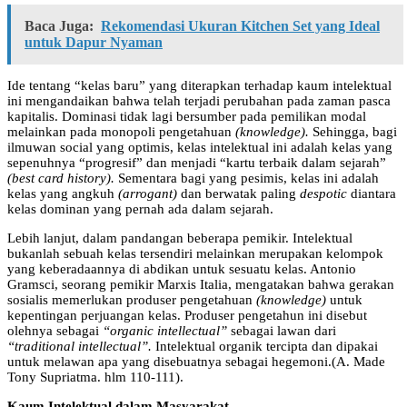
Baca Juga:
Rekomendasi Ukuran Kitchen Set yang Ideal
untuk Dapur Nyaman
Ide tentang “kelas baru” yang diterapkan terhadap kaum intelektual
ini mengandaikan bahwa telah terjadi perubahan pada zaman pasca
kapitalis. Dominasi tidak lagi bersumber pada pemilikan modal
melainkan pada monopoli pengetahuan
(knowledge).
Sehingga, bagi
ilmuwan social yang optimis, kelas intelektual ini adalah kelas yang
sepenuhnya “progresif” dan menjadi “kartu terbaik dalam sejarah”
(best card history).
Sementara bagi yang pesimis, kelas ini adalah
kelas yang angkuh
(arrogant)
dan berwatak paling
despotic
diantara
kelas dominan yang pernah ada dalam sejarah.
Lebih lanjut, dalam pandangan beberapa pemikir. Intelektual
bukanlah sebuah kelas tersendiri melainkan merupakan kelompok
yang keberadaannya di abdikan untuk sesuatu kelas. Antonio
Gramsci, seorang pemikir Marxis Italia, mengatakan bahwa gerakan
sosialis memerlukan produser pengetahuan
(knowledge)
untuk
kepentingan perjuangan kelas. Produser pengetahun ini disebut
olehnya sebagai
“organic intellectual”
sebagai lawan dari
“traditional intellectual”.
Intelektual organik tercipta dan dipakai
untuk melawan apa yang disebuatnya sebagai hegemoni.(A. Made
Tony Supriatma. hlm 110-111).
Kaum Intelektual dalam Masyarakat