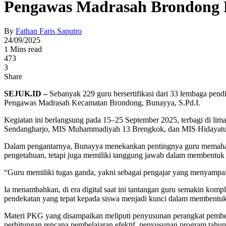
Pengawas Madrasah Brondong Do
By
Fathan Faris Saputro
24/09/2025
1 Mins read
473
3
Share
SEJUK.ID –
Sebanyak 229 guru bersertifikasi dari 33 lembaga pen
Pengawas Madrasah Kecamatan Brondong, Bunayya, S.Pd.I.
Kegiatan ini berlangsung pada 15–25 September 2025, terbagi di
Sendangharjo, MIS Muhammadiyah 13 Brengkok, dan MIS Hidayatul
Dalam pengantarnya, Bunayya menekankan pentingnya guru memahami 
pengetahuan, tetapi juga memiliki tanggung jawab dalam membentuk k
“Guru memiliki tugas ganda, yakni sebagai pengajar yang menyampaika
Ia menambahkan, di era digital saat ini tantangan guru semakin komple
pendekatan yang tepat kepada siswa menjadi kunci dalam membentuk g
Materi PKG yang disampaikan meliputi penyusunan perangkat pembela
perhitungan rencana pembelajaran efektif, penyusunan program tahun