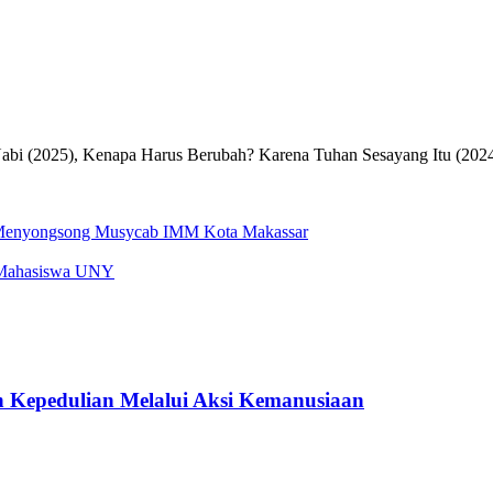
Nabi (2025), Kenapa Harus Berubah? Karena Tuhan Sesayang Itu (2024
 Menyongsong Musycab IMM Kota Makassar
a Mahasiswa UNY
 Kepedulian Melalui Aksi Kemanusiaan