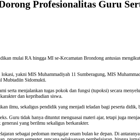
rong Profesionalitas Guru Ser
didikan mulai RA hingga MI se-Kecamatan Brondong antusias mengikut
 lima lokasi, yakni MIS Muhammadiyah 11 Sumberagung, MIS Muhamm
 Mubtadiin Sidomukti.
serta menjalankan tugas pokok dan fungsi (tupoksi) secara menyelur
arakter dan kepribadian siswa.
n ilmu, sekaligus pendidik yang menjadi teladan bagi peserta didik, 
ks. Guru tidak hanya dituntut menguasai materi ajar, tetapi juga menjad
enerasi yang berilmu sekaligus berkarakter.
jaran sebagai pedoman mengajar enam bulan ke depan. Di antaranya p
an, program semester, rencana pelaksanaan pembelajaran, hingga jurna