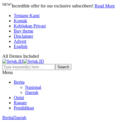
NEW!
Incredible offer for our exclusive subscribers!
Read More
Tentang Kami
Kontak
Kebijakan Privasi
Buy theme
Disclaimer
Advert
English
All Demos Included
Menu
Berita
Nasional
Daerah
Opini
Ragam
Pendidikan
Berita
Daerah