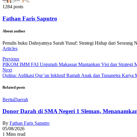
1284 posts
Fathan Faris Saputro
About author
Penulis buku Dahsyatnya Surah Yusuf: Strategi Hidup dari Seorang 
Articles
Previous
PIKOM IMM FAI Unismuh Makassar Mantapkan Visi dan Strategi
Next
Qulina: Aplikasi Qur’an Inklusif Ramah Anak dan Tunanetra Kary
Related posts
Berita
Daerah
Donor Darah di SMA Negeri 1 Sleman, Menanamkan
By
Fathan Faris Saputro
05/08/2026
1 Mins read