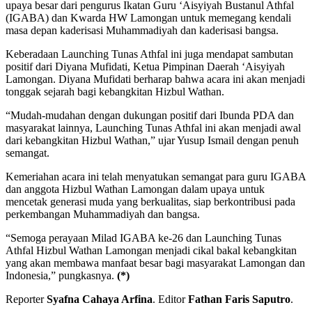
upaya besar dari pengurus Ikatan Guru ‘Aisyiyah Bustanul Athfal
(IGABA) dan Kwarda HW Lamongan untuk memegang kendali
masa depan kaderisasi Muhammadiyah dan kaderisasi bangsa.
Keberadaan Launching Tunas Athfal ini juga mendapat sambutan
positif dari Diyana Mufidati, Ketua Pimpinan Daerah ‘Aisyiyah
Lamongan. Diyana Mufidati berharap bahwa acara ini akan menjadi
tonggak sejarah bagi kebangkitan Hizbul Wathan.
“Mudah-mudahan dengan dukungan positif dari Ibunda PDA dan
masyarakat lainnya, Launching Tunas Athfal ini akan menjadi awal
dari kebangkitan Hizbul Wathan,” ujar Yusup Ismail dengan penuh
semangat.
Kemeriahan acara ini telah menyatukan semangat para guru IGABA
dan anggota Hizbul Wathan Lamongan dalam upaya untuk
mencetak generasi muda yang berkualitas, siap berkontribusi pada
perkembangan Muhammadiyah dan bangsa.
“Semoga perayaan Milad IGABA ke-26 dan Launching Tunas
Athfal Hizbul Wathan Lamongan menjadi cikal bakal kebangkitan
yang akan membawa manfaat besar bagi masyarakat Lamongan dan
Indonesia,” pungkasnya.
(*)
Reporter
Syafna Cahaya Arfina
. Editor
Fathan Faris Saputro
.