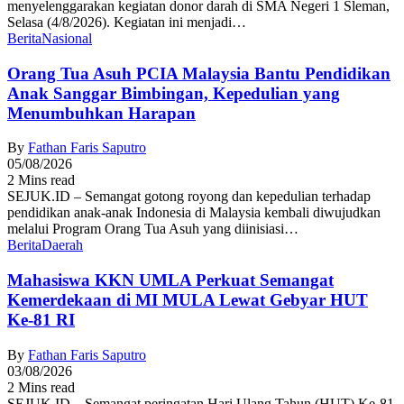
menyelenggarakan kegiatan donor darah di SMA Negeri 1 Sleman,
Selasa (4/8/2026). Kegiatan ini menjadi…
Berita
Nasional
Orang Tua Asuh PCIA Malaysia Bantu Pendidikan
Anak Sanggar Bimbingan, Kepedulian yang
Menumbuhkan Harapan
By
Fathan Faris Saputro
05/08/2026
2 Mins read
SEJUK.ID – Semangat gotong royong dan kepedulian terhadap
pendidikan anak-anak Indonesia di Malaysia kembali diwujudkan
melalui Program Orang Tua Asuh yang diinisiasi…
Berita
Daerah
Mahasiswa KKN UMLA Perkuat Semangat
Kemerdekaan di MI MULA Lewat Gebyar HUT
Ke-81 RI
By
Fathan Faris Saputro
03/08/2026
2 Mins read
SEJUK.ID – Semangat peringatan Hari Ulang Tahun (HUT) Ke-81