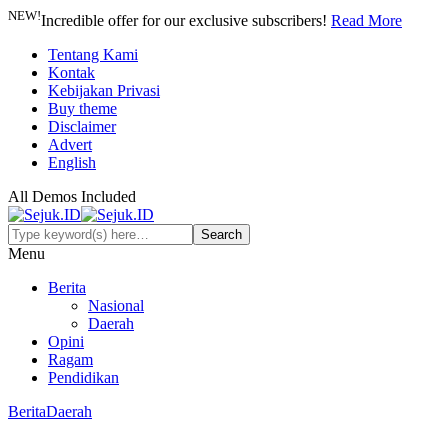
NEW!
Incredible offer for our exclusive subscribers!
Read More
Tentang Kami
Kontak
Kebijakan Privasi
Buy theme
Disclaimer
Advert
English
All Demos Included
Menu
Berita
Nasional
Daerah
Opini
Ragam
Pendidikan
Berita
Daerah