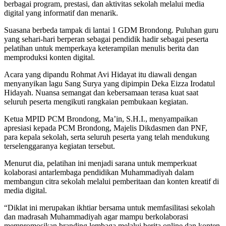
berbagai program, prestasi, dan aktivitas sekolah melalui media
digital yang informatif dan menarik.
Suasana berbeda tampak di lantai 1 GDM Brondong. Puluhan guru
yang sehari-hari berperan sebagai pendidik hadir sebagai peserta
pelatihan untuk memperkaya keterampilan menulis berita dan
memproduksi konten digital.
Acara yang dipandu Rohmat Avi Hidayat itu diawali dengan
menyanyikan lagu Sang Surya yang dipimpin Deka Eizza Irodatul
Hidayah. Nuansa semangat dan kebersamaan terasa kuat saat
seluruh peserta mengikuti rangkaian pembukaan kegiatan.
Ketua MPID PCM Brondong, Ma’in, S.H.I., menyampaikan
apresiasi kepada PCM Brondong, Majelis Dikdasmen dan PNF,
para kepala sekolah, serta seluruh peserta yang telah mendukung
terselenggaranya kegiatan tersebut.
Menurut dia, pelatihan ini menjadi sarana untuk memperkuat
kolaborasi antarlembaga pendidikan Muhammadiyah dalam
membangun citra sekolah melalui pemberitaan dan konten kreatif di
media digital.
“Diklat ini merupakan ikhtiar bersama untuk memfasilitasi sekolah
dan madrasah Muhammadiyah agar mampu berkolaborasi
mempromosikan branding lembaga melalui berita online dan konten