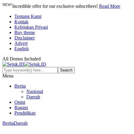
NEW!
Incredible offer for our exclusive subscribers!
Read More
Tentang Kami
Kontak
Kebijakan Privasi
Buy theme
Disclaimer
Advert
English
All Demos Included
Menu
Berita
Nasional
Daerah
Opini
Ragam
Pendidikan
Berita
Daerah