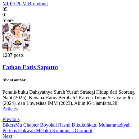
MPID PCM Brondong
85
0
Share
1287 posts
Fathan Faris Saputro
About author
Penulis buku Dahsyatnya Surah Yusuf: Strategi Hidup dari Seorang
Nabi (2025), Kenapa Harus Berubah? Karena Tuhan Sesayang Itu
(2024), dan Luwesitas IMM (2023). Akun IG : iamfaris.28
Articles
Previous
BikersMu Chapter Boyolali Resmi Dikukuhkan, Muhammadiyah
Perluas Dakwah Melalui Komunitas Otomotif
Next