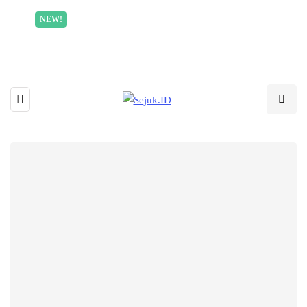
Incredible offer for our exclusive subscribers!
NEW!
Read More