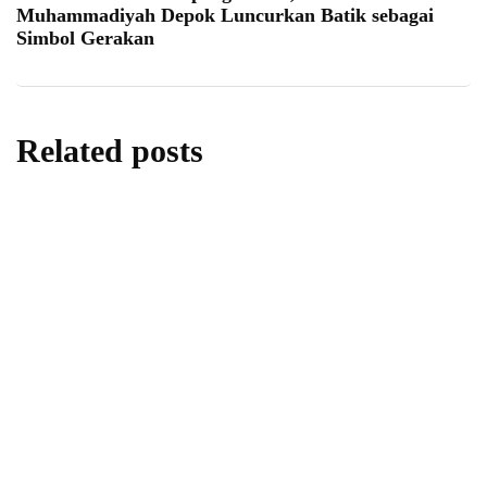
Muhammadiyah Depok Luncurkan Batik sebagai
Simbol Gerakan
Related posts
berita
daerah
Donor Darah di SMA Negeri 1 Sleman,
Menanamkan Kepedulian Melalui Aksi
Kemanusiaan
By
Fathan Faris Saputro
05/08/2026