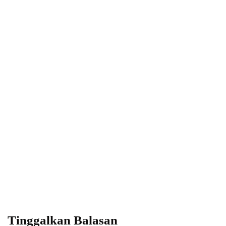
Power your team
with InHype
Add some text to explain benefits of
subscripton on your services.
Tinggalkan Balasan