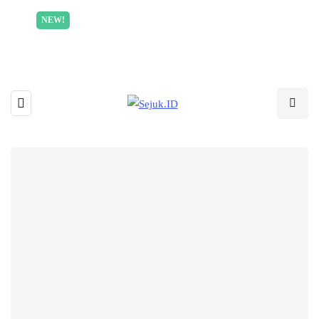
Incredible offer for our exclusive subscribers!
NEW!
Read More