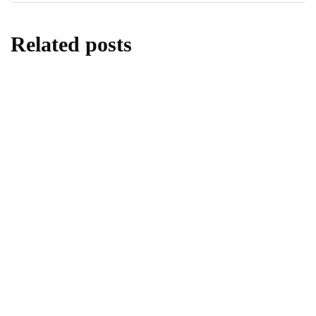
Related posts
artikel
Romantic Fine Dining in Bali: Why Jard'Or
is the Top Choice for Couples
By
admin
30/07/2026