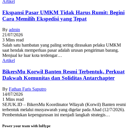
Artikel
Ekspansi Pasar UMKM Tidak Harus Rumit: Begini
Cara Memilih Ekspedisi yang Tepat
By
admin
21/07/2026
3 Mins read
Salah satu hambatan yang paling sering dirasakan pelaku UMKM
saat hendak memperluas pasar adalah urusan pengiriman barang.
Menjual ke luar kota terdengar…
Artikel
BikersMu Korwil Banten Resmi Terbentuk, Perkuat
Dakwah Komunitas dan Soliditas Antarchapter
By
Fathan Faris Saputro
14/07/2026
1 Mins read
SEJUK.ID – BikersMu Koordinator Wilayah (Korwil) Banten resmi
terbentuk melalui musyawarah yang digelar pada Ahad (12/7/2026).
Pembentukan kepengurusan ini menjadi langkah strategis…
Power your team with InHype