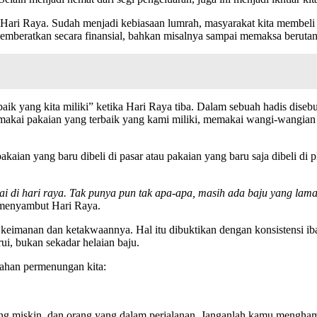
g Hari Raya. Sudah menjadi kebiasaan lumrah, masyarakat kita membeli 
memberatkan secara finansial, bahkan misalnya sampai memaksa beruta
aik yang kita miliki” ketika Hari Raya tiba. Dalam sebuah hadis dise
memakai pakaian yang terbaik yang kami miliki, memakai wangi-wangia
 pakaian yang baru dibeli di pasar atau pakaian yang baru saja dibeli di
ai di hari raya. Tak punya pun tak apa-apa, masih ada baju yang lam
 menyambut Hari Raya.
ar keimanan dan ketakwaannya. Hal itu dibuktikan dengan konsistensi i
i, bukan sekadar helaian baju.
bahan permenungan kita:
rang miskin, dan orang yang dalam perjalanan. Janganlah kamu mengha