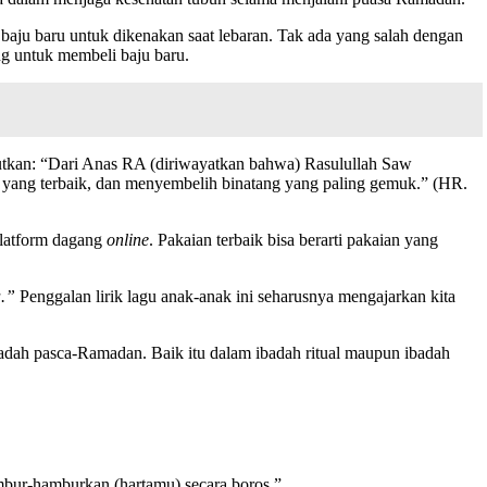
baju baru untuk dikenakan saat lebaran. Tak ada yang salah dengan
ng untuk membeli baju baru.
butkan: “Dari Anas RA (diriwayatkan bahwa) Rasulullah Saw
n yang terbaik, dan menyembelih binatang yang paling gemuk.” (HR.
 platform dagang
online
. Pakaian terbaik bisa berarti pakaian yang
a.”
Penggalan lirik lagu anak-anak ini seharusnya mengajarkan kita
badah pasca-Ramadan. Baik itu dalam ibadah ritual maupun ibadah
mbur-hamburkan (hartamu) secara boros.”