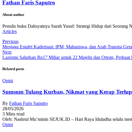
Fathan Faris Saputro
About author
Penulis buku Dahsyatnya Surah Yusuf: Strategi Hidup dari Seorang 
Articles
Previous
Menjaga Estafet Kaderisasi: IPM, Mahasiswa, dan Arah Transisi Ger
Next
Lazismu Salurkan Rp17 Miliar untuk 22 Majelis dan Ortom, Perkua
Related posts
Opini
Sumsum Tulang Kurban, Nikmat yang Kerap Terlu
By
Fathan Faris Saputro
28/05/2026
3 Mins read
Oleh: Nashrul Mu’minin SEJUK.ID – Hari Raya Iduladha selalu men
Opini