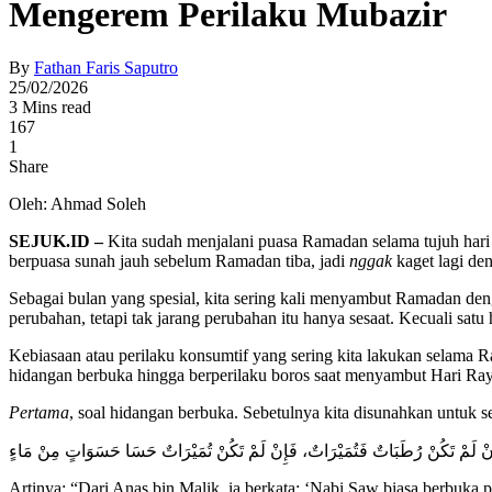
Mengerem Perilaku Mubazir
By
Fathan Faris Saputro
25/02/2026
3 Mins read
167
1
Share
Oleh: Ahmad Soleh
SEJUK.ID –
Kita sudah menjalani puasa Ramadan selama tujuh hari
berpuasa sunah jauh sebelum Ramadan tiba, jadi
nggak
kaget lagi de
Sebagai bulan yang spesial, kita sering kali menyambut Ramadan den
perubahan, tetapi tak jarang perubahan itu hanya sesaat. Kecuali satu 
Kebiasaan atau perilaku konsumtif yang sering kita lakukan selama Ra
hidangan berbuka hingga berperilaku boros saat menyambut Hari Ray
Pertama
, soal hidangan berbuka. Sebetulnya kita disunahkan untuk
َإِنْ لَمْ تَكُنْ رُطَبَاتٌ فَتُمَيْرَاتٌ، فَإِنْ لَمْ تَكُنْ تُمَيْرَاتٌ حَسَا حَسَوَاتٍ مِنْ مَاءٍ
Artinya: “Dari Anas bin Malik, ia berkata: ‘Nabi Saw biasa berbuka