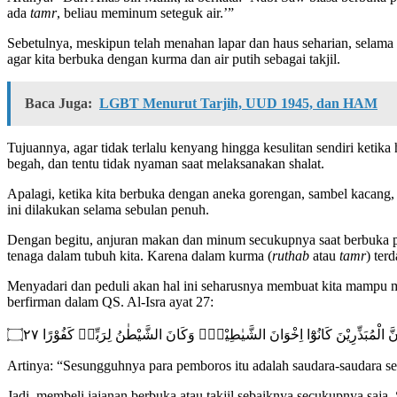
ada
tamr
, beliau meminum seteguk air.’”
Sebetulnya, meskipun telah menahan lapar dan haus seharian, selama 
agar kita berbuka dengan kurma dan air putih sebagai takjil.
Baca Juga:
LGBT Menurut Tarjih, UUD 1945, dan HAM
Tujuannya, agar tidak terlalu kenyang hingga kesulitan sendiri ketik
begah, dan tentu tidak nyaman saat melaksanakan shalat.
Apalagi, ketika kita berbuka dengan aneka gorengan, sambel kacang, d
ini dilakukan selama sebulan penuh.
Dengan begitu, anjuran makan dan minum secukupnya saat berbuka pu
tenaga dalam tubuh kita. Karena dalam kurma (
ruthab
atau
tamr
) ter
Menyadari dan peduli akan hal ini seharusnya membuat kita mampu me
berfirman dalam QS. Al-Isra ayat 27:
نَّ الْمُبَذِّرِيْنَ كَانُوْٓا اِخْوَانَ الشَّيٰطِيْنِۗ وَكَانَ الشَّيْطٰنُ لِرَبِّهٖ كَفُوْرًا ۝٢٧
Artinya: “Sesungguhnya para pemboros itu adalah saudara-saudara se
Jadi, membeli jajanan berbuka atau takjil sebaiknya secukupnya saja.