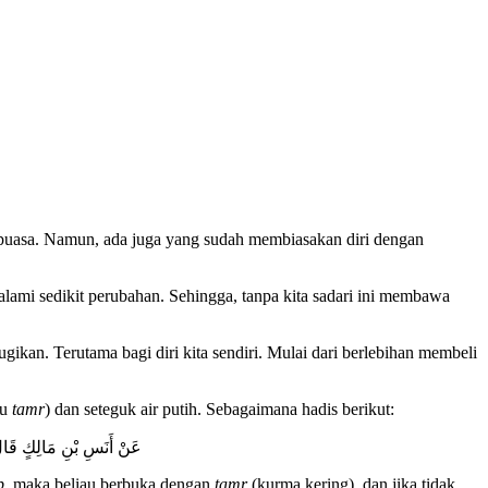
 puasa. Namun, ada juga yang sudah membiasakan diri dengan
lami sedikit perubahan. Sehingga, tanpa kita sadari ini membawa
gikan. Terutama bagi diri kita sendiri. Mulai dari berlebihan membeli
au
tamr
) dan seteguk air putih. Sebagaimana hadis berikut:
عَنْ أَنَسِ بْنِ مَالِكٍ قَالَ
b
, maka beliau berbuka dengan
tamr
(kurma kering), dan jika tidak