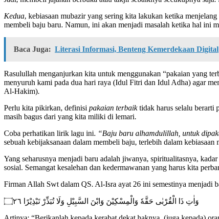
Kedua
, kebiasaan mubazir yang sering kita lakukan ketika menjelan
membeli baju baru. Namun, ini akan menjadi masalah ketika hal ini 
Baca Juga:
Literasi Informasi, Benteng Kemerdekaan Digital
Rasulullah menganjurkan kita untuk menggunakan “pakaian yang terb
menyuruh kami pada dua hari raya (Idul Fitri dan Idul Adha) agar 
Al-Hakim).
Perlu kita pikirkan, definisi
pakaian terbaik
tidak harus selalu berarti
masih bagus dari yang kita miliki di lemari.
Coba perhatikan lirik lagu ini.
“Baju baru alhamdulillah, untuk dipak
sebuah kebijaksanaan dalam membeli baju, terlebih dalam kebiasaan
Yang seharusnya menjadi baru adalah jiwanya, spiritualitasnya, kad
sosial. Semangat kesalehan dan kedermawanan yang harus kita perbaru
Firman Allah Swt dalam QS. Al-Isra ayat 26 ini semestinya menjadi 
وَاٰتِ ذَا الْقُرْبٰى حَقَّهٗ وَالْمِسْكِيْنَ وَابْنَ السَّبِيْلِ وَلَا تُبَذِّرْ تَبْذِيْرًا ۝٢٦
Artinya: “Berikanlah kepada kerabat dekat haknya, (juga kepada) o