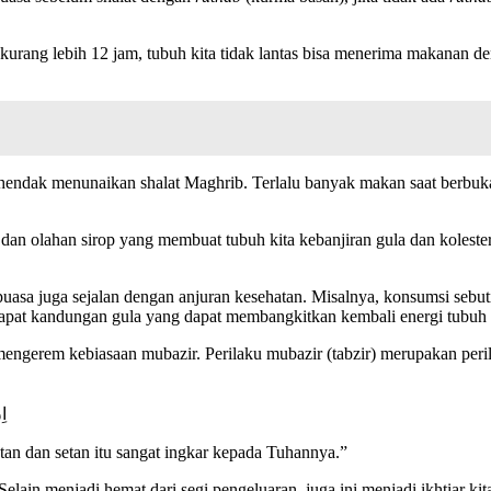
kurang lebih 12 jam, tubuh kita tidak lantas bisa menerima makanan d
a hendak menunaikan shalat Maghrib. Terlalu banyak makan saat berbuka 
an olahan sirop yang membuat tubuh kita kebanjiran gula dan kolesterol.
asa juga sejalan dengan anjuran kesehatan. Misalnya, konsumsi sebut
dapat kandungan gula yang dapat membangkitkan kembali energi tubuh 
ngerem kebiasaan mubazir. Perilaku mubazir (tabzir) merupakan peril
اِ
tan dan setan itu sangat ingkar kepada Tuhannya.”
 Selain menjadi hemat dari segi pengeluaran, juga ini menjadi ikhtiar