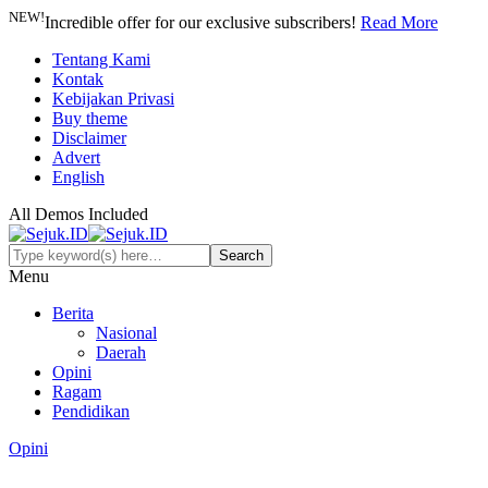
NEW!
Incredible offer for our exclusive subscribers!
Read More
Tentang Kami
Kontak
Kebijakan Privasi
Buy theme
Disclaimer
Advert
English
All Demos Included
Menu
Berita
Nasional
Daerah
Opini
Ragam
Pendidikan
Opini