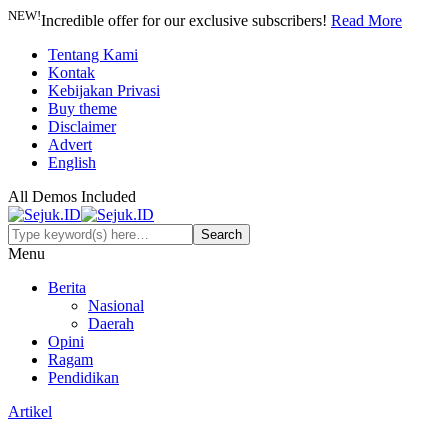
NEW!
Incredible offer for our exclusive subscribers!
Read More
Tentang Kami
Kontak
Kebijakan Privasi
Buy theme
Disclaimer
Advert
English
All Demos Included
Menu
Berita
Nasional
Daerah
Opini
Ragam
Pendidikan
Artikel