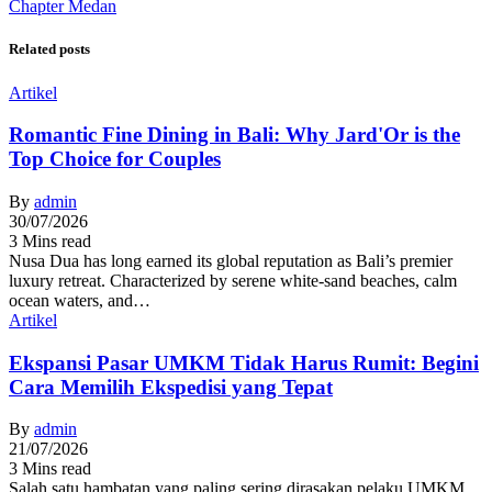
Chapter Medan
Related posts
Artikel
Romantic Fine Dining in Bali: Why Jard'Or is the
Top Choice for Couples
By
admin
30/07/2026
3 Mins read
Nusa Dua has long earned its global reputation as Bali’s premier
luxury retreat. Characterized by serene white-sand beaches, calm
ocean waters, and…
Artikel
Ekspansi Pasar UMKM Tidak Harus Rumit: Begini
Cara Memilih Ekspedisi yang Tepat
By
admin
21/07/2026
3 Mins read
Salah satu hambatan yang paling sering dirasakan pelaku UMKM