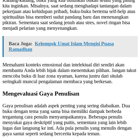
Kadang-kadang, buku yang kita butuhkan bukan selalu yang paling
kita inginkan. Misalnya, saat sedang menghadapi tantangan dalam
pekerjaan atau kehidupan pribadi, buku-buku bertema self-help atau
spiritualitas bisa memberi sudut pandang baru dan menenangkan
pikiran. Sementara saat sedang jenuh atau stres, novel ringan bisa
menjadi pelarian yang menyenangkan.
Baca Juga:
Kelompok Umat Islam Mengisi Puasa
Ramadhan
Memahami konteks emosional dan intelektual diri sendiri akan
membantu Anda lebih bijak dalam menentukan pilihan. Jangan takut
mencoba buku di luar zona nyaman, karena justru dari situlah
seringkali muncul pengalaman membaca yang berkesan.
Mengevaluasi Gaya Penulisan
Gaya penulisan adalah aspek penting yang sering diabaikan. Dua
buku dengan tema yang sama bisa memiliki dampak berbeda
tergantung cara penulis menyampaikannya. Beberapa penulis
menyukai gaya deskriptif yang puitis, sementara yang lain lebih
lugas dan langsung ke inti. Ada pula penulis yang menulis dengan
gaya santai seperti sedang bercerita kepada teman.