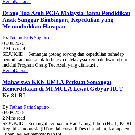
Berita
Nasional
Orang Tua Asuh PCIA Malaysia Bantu Pendidikan
Anak Sanggar Bimbingan, Kepedulian yang
Menumbuhkan Harapan
By
Fathan Faris Saputro
05/08/2026
2 Mins read
SEJUK.ID – Semangat gotong royong dan kepedulian terhadap
pendidikan anak-anak Indonesia di Malaysia kembali diwujudkan
melalui Program Orang Tua Asuh yang diinisiasi…
Berita
Daerah
Mahasiswa KKN UMLA Perkuat Semangat
Kemerdekaan di MI MULA Lewat Gebyar HUT
Ke-81 RI
By
Fathan Faris Saputro
03/08/2026
2 Mins read
SEJUK.ID – Semangat peringatan Hari Ulang Tahun (HUT) Ke-81
Republik Indonesia (RI) mulai terasa di Desa Labuhan, Kabupaten
Tuban. MI Muhammadiyah 09…