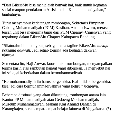
“Dari BikersMu bisa menjelajah banyak hal, baik untuk kegiatan
sosial maupun pendalaman Al-Islam dan Kemuhammadiyahan,”
tambahnya.
Turut menyambut kedatangan rombongan, Sekretaris Pimpinan
Cabang Muhammadiyah (PCM) Kasihan, Ananto Isworo, merasa
tersanjung bisa menerima tamu dari PCM Ciparay–Cimenyan yang
tergabung dalam BikersMu Chapter Kabupaten Bandung.
“Silaturahmi ini mengikat, sebagaimana tagline BikersMu:
melaju
bersama dakwah
. Jadi setiap touring ada kegiatan dakwah,”
ujarnya.
Sementara itu, Haji Anwar, koordinator rombongan, menyampaikan
terima kasih atas sambutan hangat yang diberikan. Ia menyebut hal
ini sebagai keberkahan dalam bermuhammadiyah.
“Bermuhammadiyah itu harus bergembira. Kalau tidak bergembira,
bisa jadi cara bermuhammadiyahnya yang keliru,” ucapnya.
Beberapa destinasi yang akan dikunjungi rombongan antara lain
Kantor PP Muhammadiyah atau Gedoeng Moehammadijah,
Museum Muhammadiyah, Makam Kiai Ahmad Dahlan di
Karangkajen, serta tempat-tempat belajar lainnya di Yogyakarta.
(*)