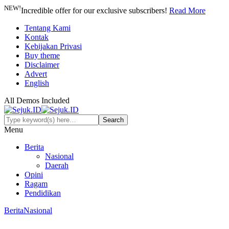
NEW!
Incredible offer for our exclusive subscribers!
Read More
Tentang Kami
Kontak
Kebijakan Privasi
Buy theme
Disclaimer
Advert
English
All Demos Included
Menu
Berita
Nasional
Daerah
Opini
Ragam
Pendidikan
Berita
Nasional