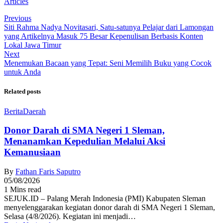
Articles
Previous
Siti Rahma Nadya Novitasari, Satu-satunya Pelajar dari Lamongan
yang Artikelnya Masuk 75 Besar Kepenulisan Berbasis Konten
Lokal Jawa Timur
Next
Menemukan Bacaan yang Tepat: Seni Memilih Buku yang Cocok
untuk Anda
Related posts
Berita
Daerah
Donor Darah di SMA Negeri 1 Sleman,
Menanamkan Kepedulian Melalui Aksi
Kemanusiaan
By
Fathan Faris Saputro
05/08/2026
1 Mins read
SEJUK.ID – Palang Merah Indonesia (PMI) Kabupaten Sleman
menyelenggarakan kegiatan donor darah di SMA Negeri 1 Sleman,
Selasa (4/8/2026). Kegiatan ini menjadi…