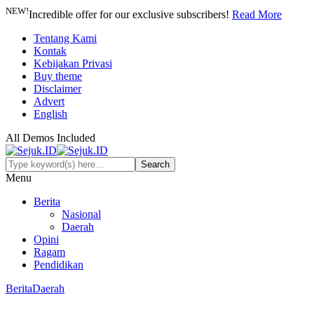
NEW!
Incredible offer for our exclusive subscribers!
Read More
Tentang Kami
Kontak
Kebijakan Privasi
Buy theme
Disclaimer
Advert
English
All Demos Included
Menu
Berita
Nasional
Daerah
Opini
Ragam
Pendidikan
Berita
Daerah