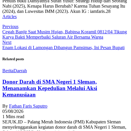
Penulis buku Dahsyatnya Surah Yusuf: Strategi Hidup dari Seorang
Nabi (2025), Kenapa Harus Berubah? Karena Tuhan Sesayang Itu
(2024), dan Luwesitas IMM (2023). Akun IG : iamfaris.28
Articles
Previous
Cegah Banjir Saat Musim Hujan, Babinsa Koramil 0812/04 Tikung
Karya Bakti Memperbaiki Saluran Air Bersama Warga
Next
Enam Lokasi di Lamongan Dibangun Pamsimas, Ini Pesan Bupati
Related posts
Berita
Daerah
Donor Darah di SMA Negeri 1 Sleman,
Menanamkan Kepedulian Melalui Aksi
Kemanusiaan
By
Fathan Faris Saputro
05/08/2026
1 Mins read
SEJUK.ID – Palang Merah Indonesia (PMI) Kabupaten Sleman
menyelenggarakan kegiatan donor darah di SMA Negeri 1 Sleman,