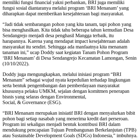
memiliki fungsi financial yakni perbankan, BRI juga memiliki
fungsi sosial diantaranya melalui program ‘BRI Menanam’ yang
diharapkan dapat memberikan kesejahteraan bagi masyarakat.
“Jadi tidak sembarangan pohon yang kita tanam, tapi pohon yang
bisa menghasilkan. Kita tidak tahu beberapa tahun kemudian Desa
Sendangrejo menjadi desa penghasil Mangga terbaik, itu
harapannya. Karena yang mendapat impact kesejahteraan adalah
masyarakat itu sendiri. Sehingga ada manfaatnya kita menanam
tanaman ini,” ucap Doddy saat kegiatan Tanam Pohon Program
‘BRI Menanam’ di Desa Sendangrejo Kecamatan Lamongan, Senin
(10/10/2022).
Doddy juga mengungkapkan, melalui inisiasi program “BRI
Menanam” sebagai wujud nyata kepedulian terhadap lingkungan
serta bentuk pengembangan dan pemberdayaan masyarakat
khususnya pelaku UMKM, sejalan dengan komitmen penerapan
bisnis yang selaras dengan Environmental,
Social, & Governance (ESG).
“BRI Menanam merupakan inisiatif BRI dengan menyalurkan bibit
pohon bagi setiap nasabah yang menerima kredit dari perseroan.
Program ini sekaligus menjadi bentuk kontribusi BRI dalam
mendukung pencapaian Tujuan Pembangunan Berkelanjutan (TPB)
atau Sustainable Development Goals (SDGs) Indonesia,” imbuhnya.