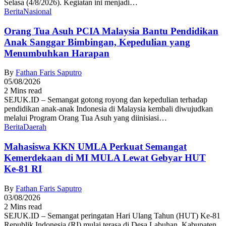
Selasa (4/8/2026). Kegiatan ini menjadi…
Berita
Nasional
Orang Tua Asuh PCIA Malaysia Bantu Pendidikan
Anak Sanggar Bimbingan, Kepedulian yang
Menumbuhkan Harapan
By
Fathan Faris Saputro
05/08/2026
2 Mins read
SEJUK.ID – Semangat gotong royong dan kepedulian terhadap
pendidikan anak-anak Indonesia di Malaysia kembali diwujudkan
melalui Program Orang Tua Asuh yang diinisiasi…
Berita
Daerah
Mahasiswa KKN UMLA Perkuat Semangat
Kemerdekaan di MI MULA Lewat Gebyar HUT
Ke-81 RI
By
Fathan Faris Saputro
03/08/2026
2 Mins read
SEJUK.ID – Semangat peringatan Hari Ulang Tahun (HUT) Ke-81
Republik Indonesia (RI) mulai terasa di Desa Labuhan, Kabupaten