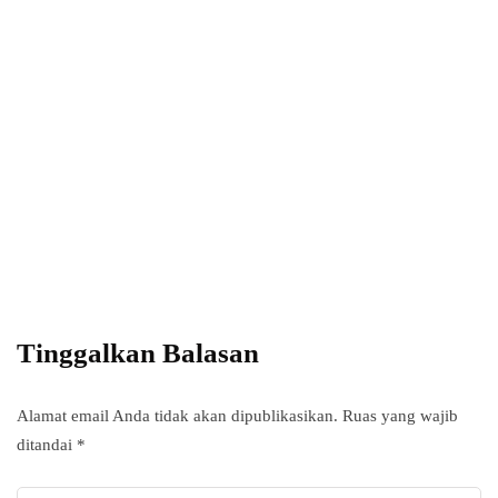
Power your team
with InHype
Add some text to explain benefits of
subscripton on your services.
Tinggalkan Balasan
Alamat email Anda tidak akan dipublikasikan.
Ruas yang wajib
ditandai
*