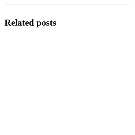
Related posts
berita
daerah
Donor Darah di SMA Negeri 1 Sleman,
Menanamkan Kepedulian Melalui Aksi
Kemanusiaan
By
Fathan Faris Saputro
05/08/2026