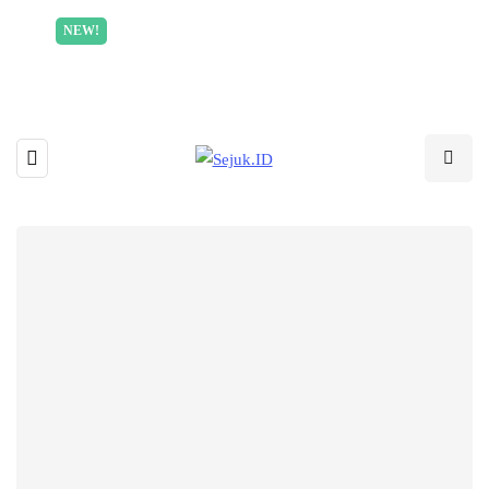
Incredible offer for our exclusive subscribers!
NEW!
Read More