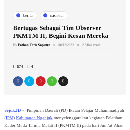
berita
nasional
Bertugas Sebagai Tim Observer
PKMTM II, Begini Kesan Mereka
By
Fathan Faris Saputro
06/12/2022
2 Mins read
674
4
Sejuk.ID
–
Pimpinan Daerah (PD) Ikatan Pelajar Muhammadiyah
(
IPM
)
Kabupaten Nganjuk
menyelenggarakan kegiatan Pelatihan
Kader Muda Taruna Melati II (PKMTM II) pada hari Jum’at-Ahad