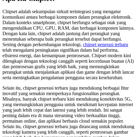
Chipset adalah sekumpulan sirkuit terintegrasi yang mengatur
komunikasi antara berbagai komponen dalam perangkat elektronik.
Dalam konteks smartphone, chipset berfungsi sebagai otak yang
mengendalikan CPU, GPU, RAM, dan berbagai komponen lainnya.
Dengan kata lain, chipset adalah jantung dari perangkat yang
menentukan seberapa baik perangkat tersebut dapat berfungsi.
Seiring dengan perkembangan teknologi,
chipset generasi terbaru
telah mengalami peningkatan signifikan dalam hal performa,
efisiensi energi, dan kemampuan pemrosesan. Chipset modern kini
dilengkapi dengan teknologi canggih seperti kecerdasan buatan (AI)
dan pemrosesan grafis yang lebih baik, yang memungkinkan
perangkat untuk menjalankan aplikasi dan game dengan lebih lancar
serta meningkatkan pengalaman pengguna secara keseluruhan.
Selain itu, chipset generasi terbaru juga mendukung berbagai fitur
inovatif yang semakin memperkaya fungsionalitas perangkat.
Misalnya, banyak chipset terbaru kini mendukung konektivitas 5G,
yang memungkinkan pengguna untuk menikmati kecepatan internet
yang jauh lebih cepat dan latensi yang lebih rendah. Ini sangat
penting dalam era di mana streaming video berkualitas tinggi,
permainan online, dan aplikasi berbasis cloud semakin populer.
Selain itu, chipset generasi terbaru juga dirancang untuk mendukung
teknologi kamera yang lebih canggih, seperti pemrosesan gambar