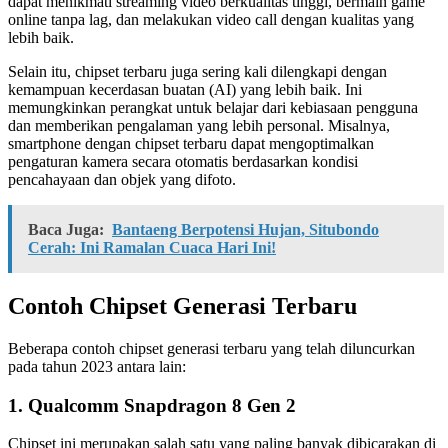
dapat menikmati streaming video berkualitas tinggi, bermain game
online tanpa lag, dan melakukan video call dengan kualitas yang
lebih baik.
Selain itu, chipset terbaru juga sering kali dilengkapi dengan
kemampuan kecerdasan buatan (AI) yang lebih baik. Ini
memungkinkan perangkat untuk belajar dari kebiasaan pengguna
dan memberikan pengalaman yang lebih personal. Misalnya,
smartphone dengan chipset terbaru dapat mengoptimalkan
pengaturan kamera secara otomatis berdasarkan kondisi
pencahayaan dan objek yang difoto.
Baca Juga:
Bantaeng Berpotensi Hujan, Situbondo
Cerah: Ini Ramalan Cuaca Hari Ini!
Contoh Chipset Generasi Terbaru
Beberapa contoh chipset generasi terbaru yang telah diluncurkan
pada tahun 2023 antara lain:
1. Qualcomm Snapdragon 8 Gen 2
Chipset ini merupakan salah satu yang paling banyak dibicarakan di