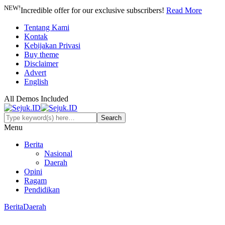
NEW!
Incredible offer for our exclusive subscribers!
Read More
Tentang Kami
Kontak
Kebijakan Privasi
Buy theme
Disclaimer
Advert
English
All Demos Included
Menu
Berita
Nasional
Daerah
Opini
Ragam
Pendidikan
Berita
Daerah