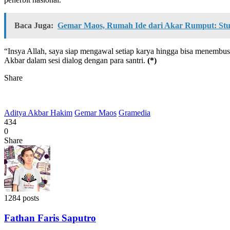
Baca Juga:
Gemar Maos, Rumah Ide dari Akar Rumput: Stud
“Insya Allah, saya siap mengawal setiap karya hingga bisa menembus p
Akbar dalam sesi dialog dengan para santri.
(*)
Share
Aditya Akbar Hakim
Gemar Maos
Gramedia
434
0
Share
1284 posts
Fathan Faris Saputro