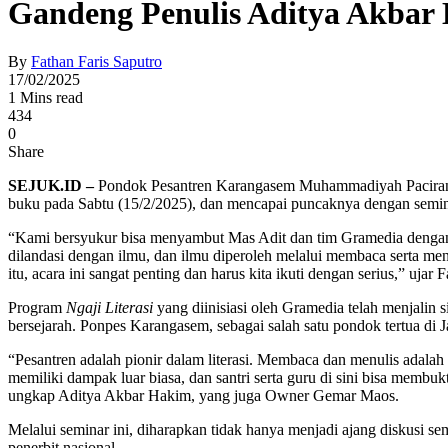
Gandeng Penulis Aditya Akbar 
By
Fathan Faris Saputro
17/02/2025
1 Mins read
434
0
Share
SEJUK.ID –
Pondok Pesantren Karangasem Muhammadiyah Paciran
buku pada Sabtu (15/2/2025), dan mencapai puncaknya dengan semi
“Kami bersyukur bisa menyambut Mas Adit dan tim Gramedia dengan ra
dilandasi dengan ilmu, dan ilmu diperoleh melalui membaca serta me
itu, acara ini sangat penting dan harus kita ikuti dengan serius,” u
Program
Ngaji Literasi
yang diinisiasi oleh Gramedia telah menjalin 
bersejarah. Ponpes Karangasem, sebagai salah satu pondok tertua di J
“Pesantren adalah pionir dalam literasi. Membaca dan menulis adalah b
memiliki dampak luar biasa, dan santri serta guru di sini bisa membuk
ungkap Aditya Akbar Hakim, yang juga Owner Gemar Maos.
Melalui seminar ini, diharapkan tidak hanya menjadi ajang diskusi sem
penerbit nasional.