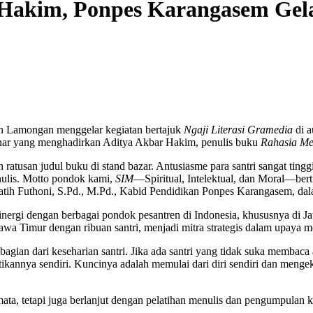
Hakim, Ponpes Karangasem Gela
 Lamongan menggelar kegiatan bertajuk
Ngaji Literasi Gramedia
di a
nar yang menghadirkan Aditya Akbar Hakim, penulis buku
Rahasia Me
tusan judul buku di stand bazar. Antusiasme para santri sangat ting
nulis. Motto pondok kami,
SIM
—Spiritual, Intelektual, dan Moral—be
jar Fatih Futhoni, S.Pd., M.Pd., Kabid Pendidikan Ponpes Karangasem, d
sinergi dengan berbagai pondok pesantren di Indonesia, khususnya di J
awa Timur dengan ribuan santri, menjadi mitra strategis dalam upaya men
agian dari keseharian santri. Jika ada santri yang tidak suka membaca 
tikannya sendiri. Kuncinya adalah memulai dari diri sendiri dan mengek
ata, tetapi juga berlanjut dengan pelatihan menulis dan pengumpulan kar