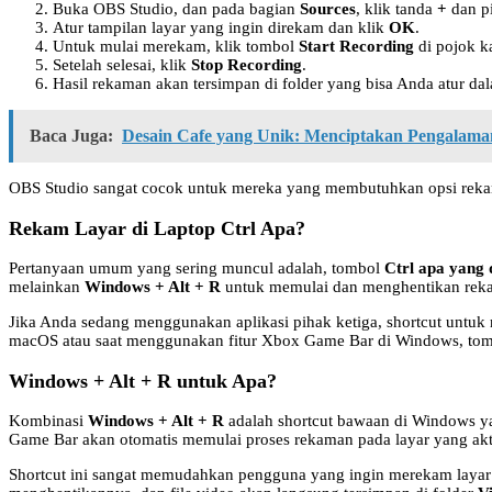
Buka OBS Studio, dan pada bagian
Sources
, klik tanda
+
dan p
Atur tampilan layar yang ingin direkam dan klik
OK
.
Untuk mulai merekam, klik tombol
Start Recording
di pojok k
Setelah selesai, klik
Stop Recording
.
Hasil rekaman akan tersimpan di folder yang bisa Anda atur d
Baca Juga:
Desain Cafe yang Unik: Menciptakan Pengalama
OBS Studio sangat cocok untuk mereka yang membutuhkan opsi rekam
Rekam Layar di Laptop Ctrl Apa?
Pertanyaan umum yang sering muncul adalah, tombol
Ctrl apa yang
melainkan
Windows + Alt + R
untuk memulai dan menghentikan re
Jika Anda sedang menggunakan aplikasi pihak ketiga, shortcut untuk
macOS atau saat menggunakan fitur Xbox Game Bar di Windows, to
Windows + Alt + R untuk Apa?
Kombinasi
Windows + Alt + R
adalah shortcut bawaan di Windows 
Game Bar akan otomatis memulai proses rekaman pada layar yang akt
Shortcut ini sangat memudahkan pengguna yang ingin merekam layar 