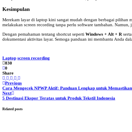
Kesimpulan
Merekam layar di laptop kini sangat mudah dengan berbagai piliha
melakukan screen recording tanpa perlu software tambahan. Namun, ji
Dengan pemahaman tentang shortcut seperti
Windows + Alt + R
serta
dokumentasi aktivitas layar. Semoga panduan ini membantu Anda dala
Laptop
screen recording
830
0
Share
Previous
Cara Mengecek NPWP Aktif: Panduan Lengkap untuk Memastika
Next
5 Destinasi Ekspor Teratas untuk Produk Tekstil Indonesia
Related posts