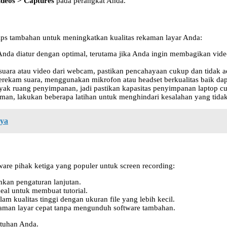
ideos > Captures
pada perangkat Anda.
ips tambahan untuk meningkatkan kualitas rekaman layar Anda:
op Anda diatur dengan optimal, terutama jika Anda ingin membagikan vid
suara atau video dari webcam, pastikan pencahayaan cukup dan tidak 
merekam suara, menggunakan mikrofon atau headset berkualitas baik da
ak ruang penyimpanan, jadi pastikan kapasitas penyimpanan laptop 
aman, lakukan beberapa latihan untuk menghindari kesalahan yang tida
nya
are pihak ketiga yang populer untuk screen recording:
hkan pengaturan lanjutan.
deal untuk membuat tutorial.
 kualitas tinggi dengan ukuran file yang lebih kecil.
ekaman layar cepat tanpa mengunduh software tambahan.
butuhan Anda.