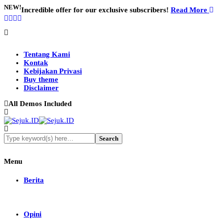
NEW!
Incredible offer for our exclusive subscribers!
Read More
Tentang Kami
Kontak
Kebijakan Privasi
Buy theme
Disclaimer
All Demos Included
Menu
Berita
Opini