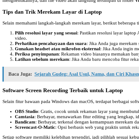
menghentikannya, dan file video akan langsung tersimpan di folder
V
Tips dan Trik Merekam Layar di Laptop
Selain memahami langkah-langkah merekam layar, berikut beberapa t
Pilih resolusi layar yang sesuai
: Pastikan resolusi layar lapt
video.
Perhatikan pencahayaan dan suara
: Jika Anda juga merekam 
Gunakan headset atau mikrofon eksternal
: Jika Anda ingin 
Periksa penyimpanan
: Rekaman video biasanya memakan bany
Latihan sebelum merekam
: Jika Anda baru mencoba fitur rek
Baca Juga:
Sejarah Gudeg: Asal Usul, Nama, dan Ciri Khas
Software Screen Recording Terbaik untuk Laptop
Selain fitur bawaan pada Windows dan macOS, terdapat berbagai softw
OBS Studio
: Gratis, cocok untuk rekaman layar yang membutu
Camtasia
: Berbayar, menawarkan fitur editing yang lengkap, i
Bandicam
: Berbayar, terkenal dengan kemampuan merekam dalam
Screencast-O-Matic
: Opsi berbasis web yang praktis untuk r
Setiap software memiliki kelebihan tersendiri, jadi pilihlah sesuai ke