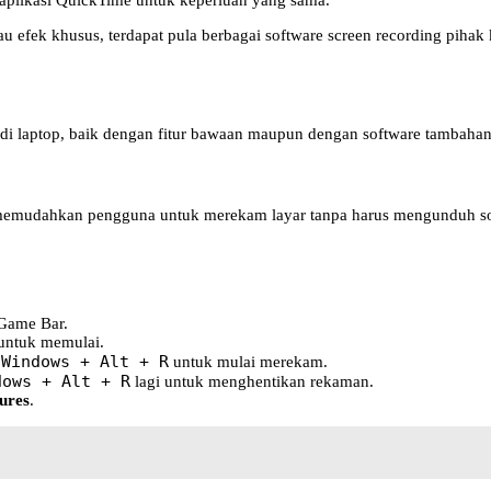
plikasi QuickTime untuk keperluan yang sama.
u efek khusus, terdapat pula berbagai software screen recording pihak
i laptop, baik dengan fitur bawaan maupun dengan software tambahan.
udahkan pengguna untuk merekam layar tanpa harus mengunduh softwa
Game Bar.
untuk memulai.
Windows + Alt + R
t
untuk mulai merekam.
dows + Alt + R
lagi untuk menghentikan rekaman.
ures
.