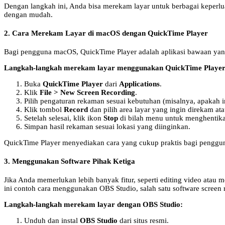
Dengan langkah ini, Anda bisa merekam layar untuk berbagai keperlu
dengan mudah.
2. Cara Merekam Layar di macOS dengan QuickTime Player
Bagi pengguna macOS, QuickTime Player adalah aplikasi bawaan yan
Langkah-langkah merekam layar menggunakan QuickTime Player
Buka
QuickTime Player
dari
Applications
.
Klik
File > New Screen Recording
.
Pilih pengaturan rekaman sesuai kebutuhan (misalnya, apakah i
Klik tombol
Record
dan pilih area layar yang ingin direkam atau
Setelah selesai, klik ikon
Stop
di bilah menu untuk menghentik
Simpan hasil rekaman sesuai lokasi yang diinginkan.
QuickTime Player menyediakan cara yang cukup praktis bagi penggu
3. Menggunakan Software Pihak Ketiga
Jika Anda memerlukan lebih banyak fitur, seperti editing video atau
ini contoh cara menggunakan OBS Studio, salah satu software screen r
Langkah-langkah merekam layar dengan OBS Studio:
Unduh dan instal
OBS Studio
dari situs resmi.