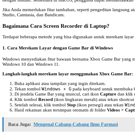
dengan mudah. Sementara di macOS, pengguna dapat memanfaatkan a
Jika Anda memerlukan fitur tambahan, seperti pengeditan langsung ata
Studio, Camtasia, dan Bandicam.
Bagaimana Cara Screen Recorder di Laptop?
Terdapat beberapa metode yang bisa digunakan untuk merekam layar d
1. Cara Merekam Layar dengan Game Bar di Windows
Windows menyediakan fitur bawaan bernama Xbox Game Bar yang mem
Windows 10 dan Windows 11.
Langkah-langkah merekam layar menggunakan Xbox Game Bar:
Buka aplikasi atau tampilan yang ingin direkam.
Windows + G
Tekan tombol
pada keyboard untuk membuka 
Di jendela Game Bar yang muncul, cari ikon
Capture
dan klik 
Klik tombol
Record
(ikon lingkaran merah) atau tekan shortcu
Win
Setelah selesai, klik tombol
Stop
(ikon persegi) atau tekan
Hasil rekaman akan tersimpan otomatis di folder
Videos > Capt
Baca Juga:
Mengenal Cabang-Cabang Ilmu Farmasi