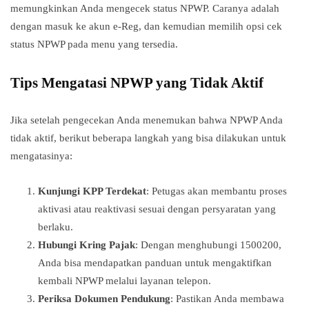
memungkinkan Anda mengecek status NPWP. Caranya adalah
dengan masuk ke akun e-Reg, dan kemudian memilih opsi cek
status NPWP pada menu yang tersedia.
Tips Mengatasi NPWP yang Tidak Aktif
Jika setelah pengecekan Anda menemukan bahwa NPWP Anda
tidak aktif, berikut beberapa langkah yang bisa dilakukan untuk
mengatasinya:
Kunjungi KPP Terdekat
: Petugas akan membantu proses
aktivasi atau reaktivasi sesuai dengan persyaratan yang
berlaku.
Hubungi Kring Pajak
: Dengan menghubungi 1500200,
Anda bisa mendapatkan panduan untuk mengaktifkan
kembali NPWP melalui layanan telepon.
Periksa Dokumen Pendukung
: Pastikan Anda membawa