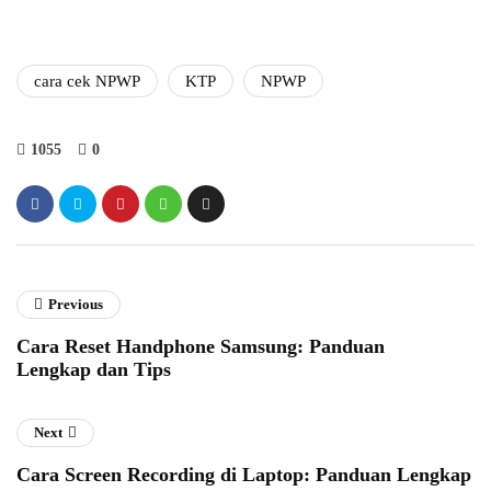
cara cek NPWP
KTP
NPWP
1055
0
Previous
Cara Reset Handphone Samsung: Panduan
Lengkap dan Tips
Next
Cara Screen Recording di Laptop: Panduan Lengkap