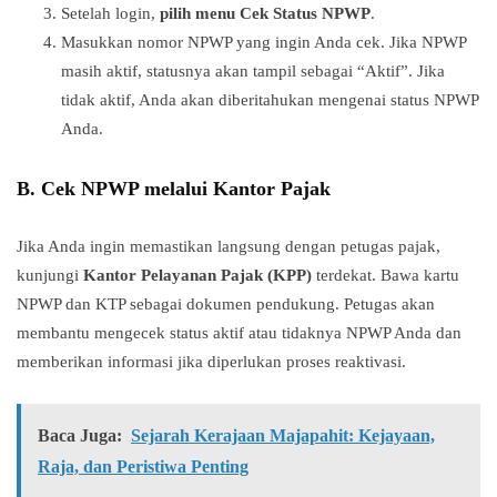
Setelah login,
pilih menu Cek Status NPWP
.
Masukkan nomor NPWP yang ingin Anda cek. Jika NPWP
masih aktif, statusnya akan tampil sebagai “Aktif”. Jika
tidak aktif, Anda akan diberitahukan mengenai status NPWP
Anda.
B. Cek NPWP melalui Kantor Pajak
Jika Anda ingin memastikan langsung dengan petugas pajak,
kunjungi
Kantor Pelayanan Pajak (KPP)
terdekat. Bawa kartu
NPWP dan KTP sebagai dokumen pendukung. Petugas akan
membantu mengecek status aktif atau tidaknya NPWP Anda dan
memberikan informasi jika diperlukan proses reaktivasi.
Baca Juga:
Sejarah Kerajaan Majapahit: Kejayaan,
Raja, dan Peristiwa Penting