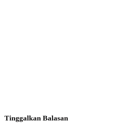
Power your team
with InHype
Add some text to explain benefits of
subscripton on your services.
Tinggalkan Balasan