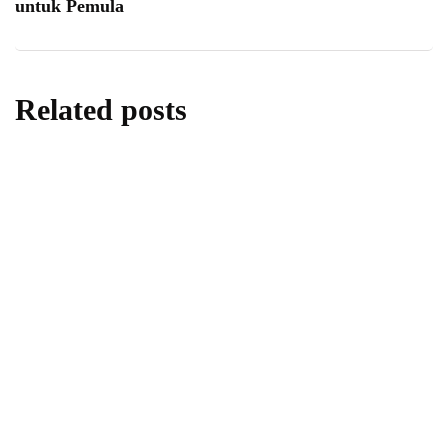
untuk Pemula
Related posts
ragam
Hotel Konsep Glamping: Menggabungkan
Kenyamanan dan Alam
By
admin
17/03/2025