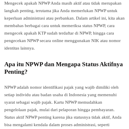
Mengecek apakah NPWP Anda masih aktif atau tidak merupakan
langkah penting, terutama jika Anda memerlukan NPWP untuk
keperluan administrasi atau perbankan. Dalam artikel ini, kita akan
membahas berbagai cara untuk memeriksa status NPWP, cara
mengecek apakah KTP sudah terdaftar di NPWP, hingga cara
pengecekan NPWP secara online menggunakan NIK atau nomor
identitas lainnya.
Apa itu NPWP dan Mengapa Status Aktifnya
Penting?
NPWP adalah nomor identifikasi pajak yang wajib dimiliki oleh
setiap individu atau badan usaha di Indonesia yang memenuhi
syarat sebagai wajib pajak. Kartu NPWP memudahkan
pengelolaan pajak, mulai dari pelaporan hingga pembayaran.
Status aktif NPWP penting karena jika statusnya tidak aktif, Anda
bisa mengalami kendala dalam proses administrasi, seperti