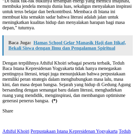
“Di balik rak-rak bukunya tersimpan energi yang memicu imajinasi,
membuka jendela menuju dunia luas, sekaligus menyalakan inspirasi
untuk terus belajar dan berkontribusi. Membaca di Istana ini
membuat kita semakin sadar bahwa literasi adalah jalan untuk
meningkatkan kualitas hidup dan menyalakan harapan bagi masa
depan,” tuturnya.
Baca Juga:
Hamas School Gelar Manasik Haji dan Itikaf,
Bekali Siswa dengan Ilmu dan Pengalaman Spiritual
Dengan terpilihnya Athiful Khoiri sebagai peserta terbaik, Teduh
Baca Istana Kepresidenan Yogyakarta tidak hanya menegaskan
pentingnya literasi, tetapi juga menunjukkan bahwa perpustakaan
memiliki peran strategis dalam menghubungkan masa lalu, masa
kini, dan masa depan bangsa. Sejarah yang hidup di Gedung Agung
bersanding dengan semangat baru dalam literasi, menghadirkan
ruang yang mendidik, menginspirasi, dan membangun optimisme
generasi penerus bangsa.
(*)
Share
Athiful Khoiri
Perpustakaan Istana Kepresidenan Yogyakarta
Teduh