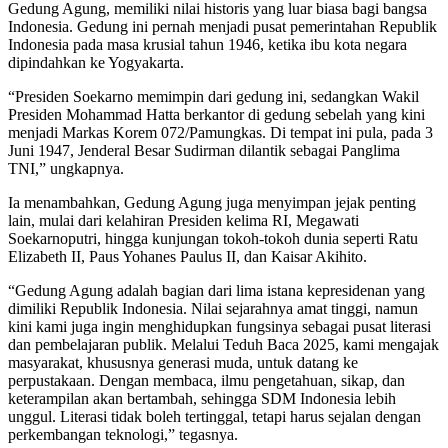
Gedung Agung, memiliki nilai historis yang luar biasa bagi bangsa
Indonesia. Gedung ini pernah menjadi pusat pemerintahan Republik
Indonesia pada masa krusial tahun 1946, ketika ibu kota negara
dipindahkan ke Yogyakarta.
“Presiden Soekarno memimpin dari gedung ini, sedangkan Wakil
Presiden Mohammad Hatta berkantor di gedung sebelah yang kini
menjadi Markas Korem 072/Pamungkas. Di tempat ini pula, pada 3
Juni 1947, Jenderal Besar Sudirman dilantik sebagai Panglima
TNI,” ungkapnya.
Ia menambahkan, Gedung Agung juga menyimpan jejak penting
lain, mulai dari kelahiran Presiden kelima RI, Megawati
Soekarnoputri, hingga kunjungan tokoh-tokoh dunia seperti Ratu
Elizabeth II, Paus Yohanes Paulus II, dan Kaisar Akihito.
“Gedung Agung adalah bagian dari lima istana kepresidenan yang
dimiliki Republik Indonesia. Nilai sejarahnya amat tinggi, namun
kini kami juga ingin menghidupkan fungsinya sebagai pusat literasi
dan pembelajaran publik. Melalui Teduh Baca 2025, kami mengajak
masyarakat, khususnya generasi muda, untuk datang ke
perpustakaan. Dengan membaca, ilmu pengetahuan, sikap, dan
keterampilan akan bertambah, sehingga SDM Indonesia lebih
unggul. Literasi tidak boleh tertinggal, tetapi harus sejalan dengan
perkembangan teknologi,” tegasnya.