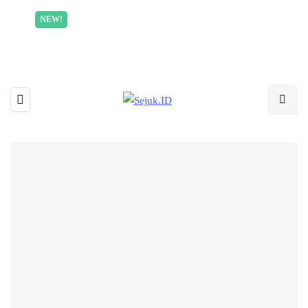
Incredible offer for our exclusive subscribers!
NEW!
Read More