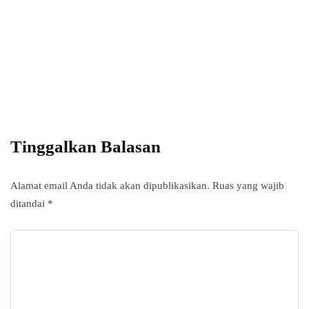
Power your team
with InHype
Add some text to explain benefits of
subscripton on your services.
Tinggalkan Balasan
Alamat email Anda tidak akan dipublikasikan.
Ruas yang wajib
ditandai
*