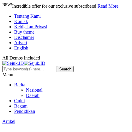
NEW!
Incredible offer for our exclusive subscribers!
Read More
Tentang Kami
Kontak
Kebijakan Privasi
Buy theme
Disclaimer
Advert
English
All Demos Included
Menu
Berita
Nasional
Daerah
Opini
Ragam
Pendidikan
Artikel