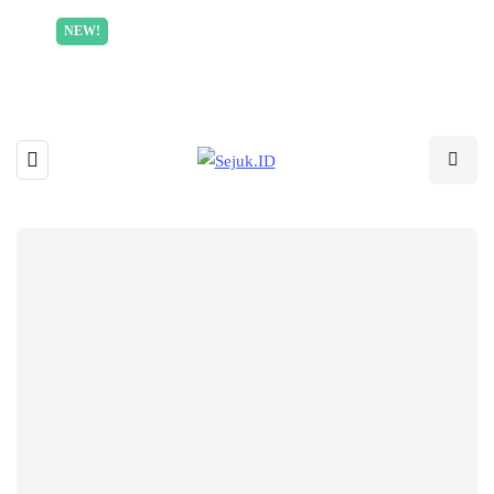
Incredible offer for our exclusive subscribers!
NEW!
Read More