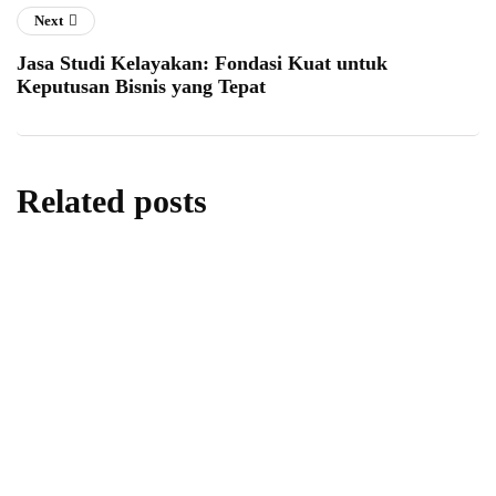
Next
Jasa Studi Kelayakan: Fondasi Kuat untuk
Keputusan Bisnis yang Tepat
Related posts
ragam
Hotel Konsep Glamping: Menggabungkan
Kenyamanan dan Alam
By
admin
17/03/2025