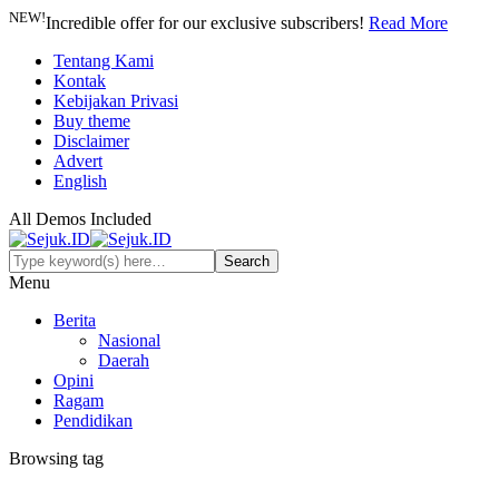
NEW!
Incredible offer for our exclusive subscribers!
Read More
Tentang Kami
Kontak
Kebijakan Privasi
Buy theme
Disclaimer
Advert
English
All Demos Included
Menu
Berita
Nasional
Daerah
Opini
Ragam
Pendidikan
Browsing tag