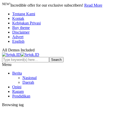
NEW!
Incredible offer for our exclusive subscribers!
Read More
Tentang Kami
Kontak
Kebijakan Privasi
Buy theme
Disclaimer
Advert
English
All Demos Included
Menu
Berita
Nasional
Daerah
Opini
Ragam
Pendidikan
Browsing tag