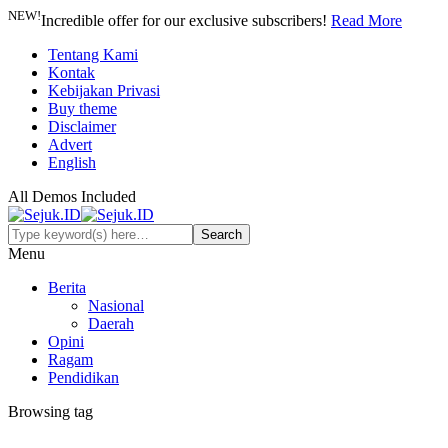
NEW!
Incredible offer for our exclusive subscribers!
Read More
Tentang Kami
Kontak
Kebijakan Privasi
Buy theme
Disclaimer
Advert
English
All Demos Included
Menu
Berita
Nasional
Daerah
Opini
Ragam
Pendidikan
Browsing tag