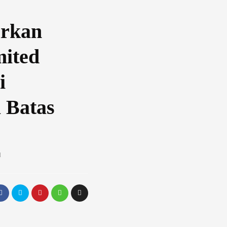
urkan
mited
i
 Batas
d