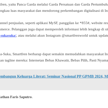
fren, yaitu
Panca Garda
melalui
Garda Persatua
n dan
Garda Pertumbuh
ngkau luas masyarakat dan mendorong perkembangan digitalisasi di In
hannel penjualan, seperti aplikasi
MySF
, panggilan ke *855#, website r
mmerce. Pelanggan juga dapat memperoleh informasi lebih lengkap di si
-sukasuka/
, atau melalui akun Instagram
@smartfrenworld
untuk updat
a-Suka, Smartfren berharap dapat semakin memudahkan masyarakat I
ngan tagline mereka:
Internetan Bebas Khawatir, Bebas Pilih, Pasti Nyam
embangun Keluarga Literat: Seminar Nasional PP GPMB 2024, 
athan Faris Saputro
.