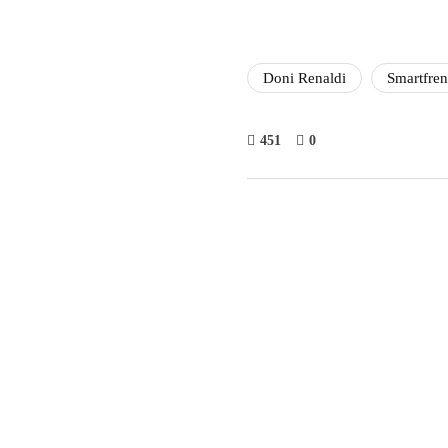
Doni Renaldi
Smartfren
451
0
Fathan 