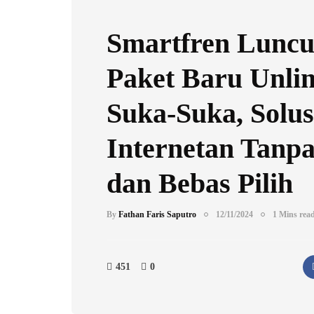
Smartfren Lunc
Paket Baru Unli
Suka-Suka, Solus
Internetan Tanpa
dan Bebas Pilih
By
Fathan Faris Saputro
12/11/2024
1 Mins rea
451
0