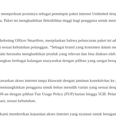
 memperkuat posisinya sebagai pemimpin paket internet Unlimited de
a
. Paket ini menghadirkan fleksibilitas tinggi bagi pengguna untuk men
Marketing Officer Smartfren, menjelaskan bahwa peluncuran paket ini a
si sesuai kebutuhan pelanggan. “Sebagai brand yang konsisten dalam me
elalu berusaha menghadirkan produk yang relevan dan bisa diakses ole
angkau berbagai kalangan masyarakat dengan pilihan yang sangat bera
warkan akses internet tanpa khawatir dengan jaminan konektivitas ke 
uga memungkinkan pengguna untuk bebas memilih varian yang sesuai de
00-an dengan pilihan Fair Usage Policy (FUP) harian hingga 5GB. Pel
hari, sesuai kebutuhan.
ami memberikan kepastian akses internet yang nyaman untuk beragam ak