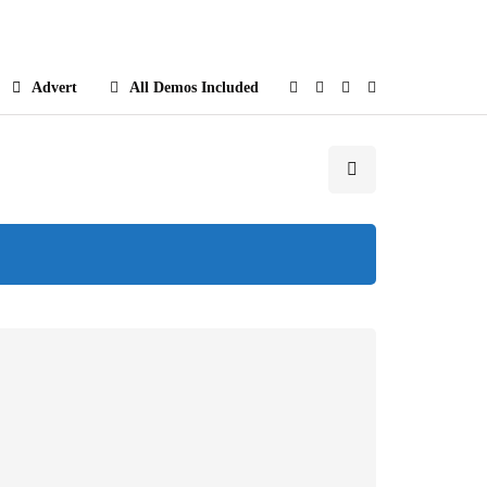
e
Advert
All Demos Included