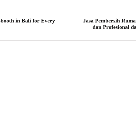
booth in Bali for Every
Jasa Pembersih Rumah
dan Profesional d
berita
daerah
Donor Darah di SMA Negeri 1 Sleman, 
Kepedulian Melalui Aksi Kemanusiaan