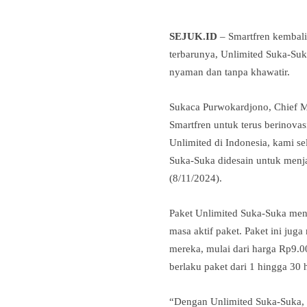
SEJUK.ID
– Smartfren kembali
terbarunya,
Unlimited Suka-Suk
nyaman dan tanpa khawatir.
Sukaca Purwokardjono
, Chief 
Smartfren untuk terus berinova
Unlimited di Indonesia, kami s
Suka-Suka didesain untuk menj
(8/11/2024).
Paket
Unlimited Suka-Suka
mena
masa aktif paket. Paket ini j
mereka, mulai dari harga Rp9.0
berlaku paket dari 1 hingga 30 
“Dengan Unlimited Suka-Suka, k