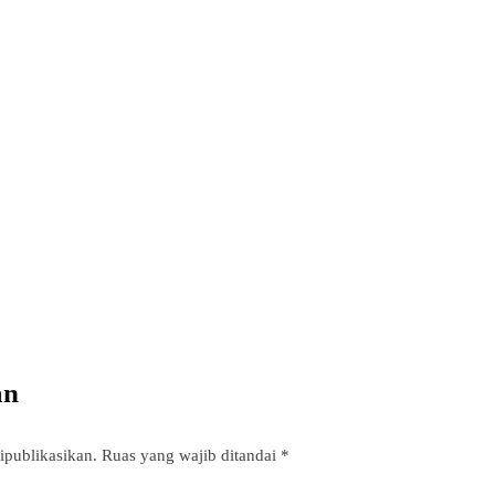
By
Fathan Faris Saputro
03/08/2026
Power your team with InHype
Add some text to explain benefits of subscripton on your services.
an
ipublikasikan.
Ruas yang wajib ditandai
*