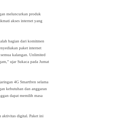
ngan meluncurkan produk
ikmati akses internet yang
dalah bagian dari komitmen
nyediakan paket internet
h semua kalangan. Unlimited
gam,” ujar Sukaca pada Jumat
jaringan 4G Smartfren selama
ngan kebutuhan dan anggaran
anggan dapat memilih masa
tivitas digital. Paket ini