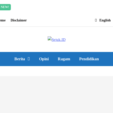
Incredible offer for our exclusive subscribers!
Read Mor
NEW!
heme
Disclaimer
English
Berita
Opini
Ragam
Pendidikan