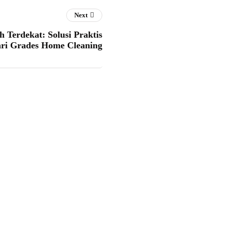
Next
 Terdekat: Solusi Praktis
ari Grades Home Cleaning
Menanamkan