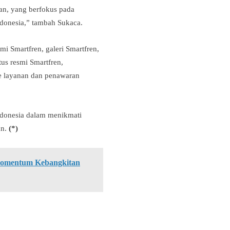
an
, yang berfokus pada
donesia,” tambah Sukaca.
esmi
Smartfren
, galeri Smartfren,
tus resmi Smartfren,
e layanan dan penawaran
ndonesia dalam menikmati
an
.
(*)
Momentum Kebangkitan