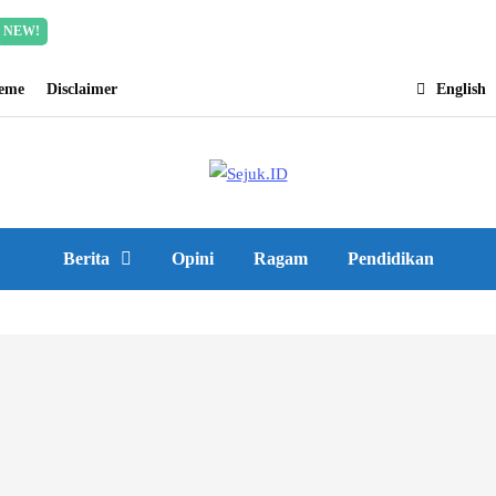
Incredible offer for our exclusive subscribers!
Read Mor
NEW!
heme
Disclaimer
English
Berita
Opini
Ragam
Pendidikan