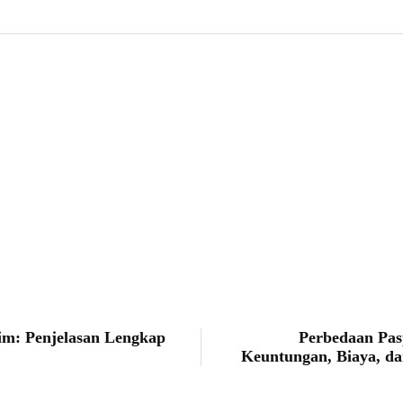
Faris Saputro
im: Penjelasan Lengkap
Perbedaan Pas
Keuntungan, Biaya, d