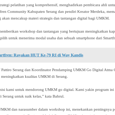
trategi pelatihan yang komprehensif, menghadirkan pembicara ahli un
artfren Community Kabupaten Serang dan pendiri Kreator Merdeka, mem
g akan mencakup materi strategis dan tantangan digital bagi UMKM.
 memberikan workshop dan tantangan yang bertujuan meningkatkan kapa
dipilih untuk menerima modal usaha dan sebuah smartphone dari Smartfr
tfren: Rayakan HUT Ke-79 RI di Way Kandis
if Pattiro Serang dan Koordinator Pendamping UMKM Go Digital Atma
am meningkatkan kualitas UMKM di Serang.
n misi kami untuk mendorong UMKM go digital. Kami yakin program in
erang untuk naik kelas,” kata Bahrul.
g UMKM dan narasumber dalam workshop ini, menekankan pentingnya