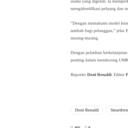
usaha yang digeluti. Ia memp
mengidentifikasi peluang dan me
“Dengan memahami model bisnis
tambah bagi pelanggan,” jelas 
masing-masing.
Dengan pelatihan berkelanjuta
penting dalam mendorong UMKM
Reporter
Doni Renaldi
. Editor
F
Doni Renaldi
Smartfre
466
0