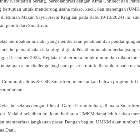
ity Kabupaten Serang, berkolaborasi dengan Atma Connect dan Pattir
bertujuan untuk mendorong usaha mikro, kecil, dan menengah (UMKM
 di Rumah Makan Sayur Asem Kragilan pada Rabu (9/10/2024) ini, su
an penuh dari Smartfren.
s merupakan inisiatif yang memberikan pelatihan dan pendamping
alui pemanfaatan teknologi digital. Pelatihan ini akan berlangsung s
ingga Desember 2024. Kegiatan ini terbuka untuk umum dan dilakukan se
 tantangan atau challenge bagi para peserta untuk diterapkan pada usah
e Communications & CSR Smartfren, menekankan bahwa program ini mer
Pertumbuhan.
s ini selaras dengan filosofi Garda Pertumbuhan, di mana Smartfr
t. Melalui pelatihan ini, kami berharap UMKM dapat lebih cakap mema
an memperluas jangkauan pasar. Dengan begitu, UMKM akan tumbuh l
las Dani.