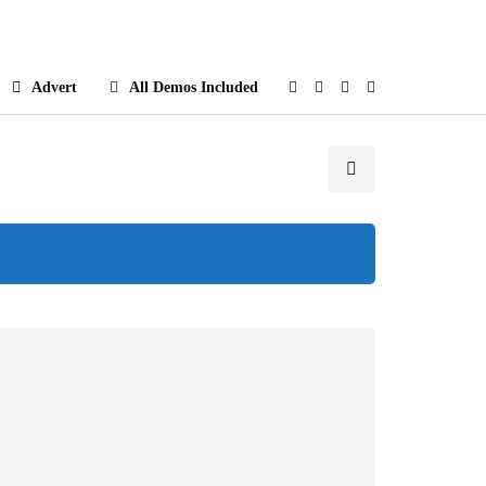
e
Advert
All Demos Included