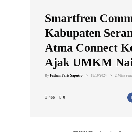
Smartfren Comm
Kabupaten Seran
Atma Connect Ko
Ajak UMKM Nai
By
Fathan Faris Saputro
18/10/2024
2 Mins rea
466
0