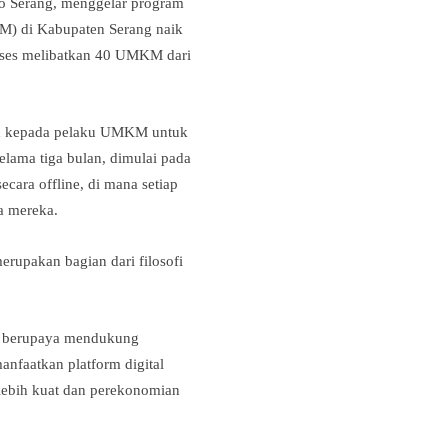
o Serang, menggelar program
) di Kabupaten Serang naik
kses melibatkan 40 UMKM dari
an kepada pelaku UMKM untuk
elama tiga bulan, dimulai pada
cara offline, di mana setiap
a mereka.
upakan bagian dari filosofi
en berupaya mendukung
nfaatkan platform digital
ebih kuat dan perekonomian