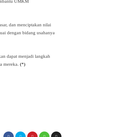
 membantu UMKM
ar, dan menciptakan nilai
suai dengan bidang usahanya
kan dapat menjadi langkah
ha mereka.
(*)