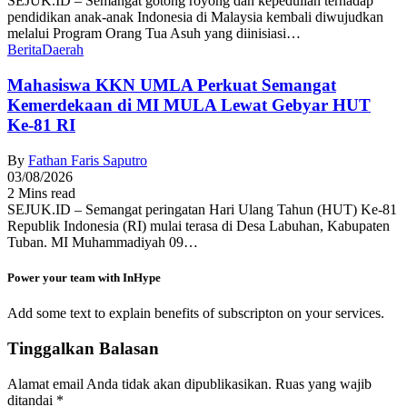
SEJUK.ID – Semangat gotong royong dan kepedulian terhadap
pendidikan anak-anak Indonesia di Malaysia kembali diwujudkan
melalui Program Orang Tua Asuh yang diinisiasi…
Berita
Daerah
Mahasiswa KKN UMLA Perkuat Semangat
Kemerdekaan di MI MULA Lewat Gebyar HUT
Ke-81 RI
By
Fathan Faris Saputro
03/08/2026
2 Mins read
SEJUK.ID – Semangat peringatan Hari Ulang Tahun (HUT) Ke-81
Republik Indonesia (RI) mulai terasa di Desa Labuhan, Kabupaten
Tuban. MI Muhammadiyah 09…
Power your team with InHype
Add some text to explain benefits of subscripton on your services.
Tinggalkan Balasan
Alamat email Anda tidak akan dipublikasikan.
Ruas yang wajib
ditandai
*