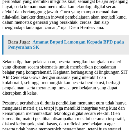
perubahan yang memiliki integritas kuat, semangat belajar sepanjang
hayat, serta kemampuan memanfaatkan teknologi digital secara
efektif dan bertanggung jawab. Guru yang mampu memadukan
nilai-nilai karakter dengan inovasi pembelajaran akan menjadi kunci
dalam mencetak generasi yang berakhlak, cerdas, dan siap
menghadapi tantangan zaman,” ujar Dean Herdesviana.
Baca Juga:
Amanat Bupati Lamongan Kepada BPD pada
Penyerahan SK
Selama tiga hari pelaksanaan, peserta mengikuti rangkaian materi
yang disusun secara sistematis untuk memberikan pengalaman
belajar yang komprehensif. Kegiatan berlangsung di lingkungan SIT
Alif Cendekia Gowa dengan suasana yang interaktif dan
kolaboratif, sehingga memungkinkan peserta berdiskusi, berbagi
pengalaman, serta merancang inovasi pembelajaran yang dapat
diterapkan di kelas.
Pesatnya perubahan di dunia pendidikan menuntut guru tidak hanya
menguasai materi ajar, tetapi juga memiliki integritas yang kuat dan
kemampuan memanfaatkan teknologi digital secara efektif. Oleh
karena itu, materi pelatihan disampaikan melalui ceramah inspiratif,
diskusi kelompok, studi kasus, dan refleksi pembelajaran agar
peserta tidak hanya memperoleh pengetahuan, tetapi juga strategi