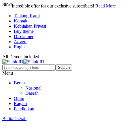
NEW!
Incredible offer for our exclusive subscribers!
Read More
Tentang Kami
Kontak
Kebijakan Privasi
Buy theme
Disclaimer
Advert
English
All Demos Included
Menu
Berita
Nasional
Daerah
Opini
Ragam
Pendidikan
Berita
Daerah