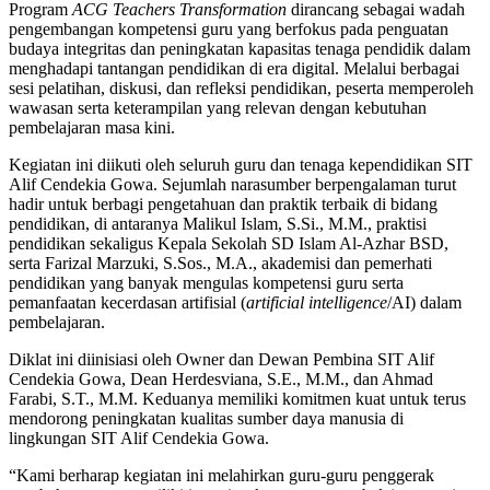
Program
ACG Teachers Transformation
dirancang sebagai wadah
pengembangan kompetensi guru yang berfokus pada penguatan
budaya integritas dan peningkatan kapasitas tenaga pendidik dalam
menghadapi tantangan pendidikan di era digital. Melalui berbagai
sesi pelatihan, diskusi, dan refleksi pendidikan, peserta memperoleh
wawasan serta keterampilan yang relevan dengan kebutuhan
pembelajaran masa kini.
Kegiatan ini diikuti oleh seluruh guru dan tenaga kependidikan SIT
Alif Cendekia Gowa. Sejumlah narasumber berpengalaman turut
hadir untuk berbagi pengetahuan dan praktik terbaik di bidang
pendidikan, di antaranya Malikul Islam, S.Si., M.M., praktisi
pendidikan sekaligus Kepala Sekolah SD Islam Al-Azhar BSD,
serta Farizal Marzuki, S.Sos., M.A., akademisi dan pemerhati
pendidikan yang banyak mengulas kompetensi guru serta
pemanfaatan kecerdasan artifisial (
artificial intelligence
/AI) dalam
pembelajaran.
Diklat ini diinisiasi oleh Owner dan Dewan Pembina SIT Alif
Cendekia Gowa, Dean Herdesviana, S.E., M.M., dan Ahmad
Farabi, S.T., M.M. Keduanya memiliki komitmen kuat untuk terus
mendorong peningkatan kualitas sumber daya manusia di
lingkungan SIT Alif Cendekia Gowa.
“Kami berharap kegiatan ini melahirkan guru-guru penggerak