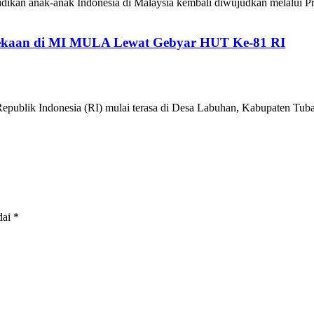
ikan anak-anak Indonesia di Malaysia kembali diwujudkan melalui P
kaan di MI MULA Lewat Gebyar HUT Ke-81 RI
epublik Indonesia (RI) mulai terasa di Desa Labuhan, Kabupaten 
dai
*