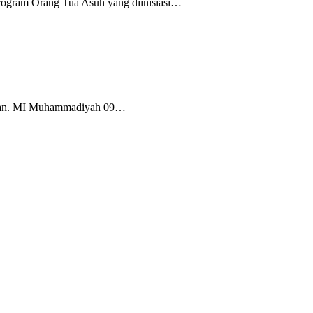
rogram Orang Tua Asuh yang diinisiasi…
Tuban. MI Muhammadiyah 09…