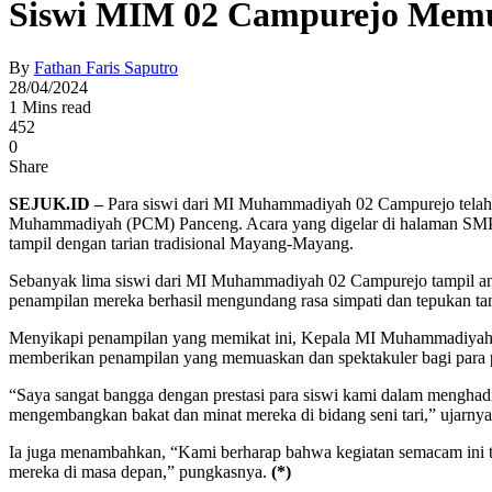
Siswi MIM 02 Campurejo Mem
By
Fathan Faris Saputro
28/04/2024
1 Mins read
452
0
Share
SEJUK.ID –
Para siswi dari MI Muhammadiyah 02 Campurejo telah 
Muhammadiyah (PCM) Panceng. Acara yang digelar di halaman SMP 
tampil dengan tarian tradisional Mayang-Mayang.
Sebanyak lima siswi dari MI Muhammadiyah 02 Campurejo tampil a
penampilan mereka berhasil mengundang rasa simpati dan tepukan tan
Menyikapi penampilan yang memikat ini, Kepala MI Muhammadiyah 02 
memberikan penampilan yang memuaskan dan spektakuler bagi para 
“Saya sangat bangga dengan prestasi para siswi kami dalam menghad
mengembangkan bakat dan minat mereka di bidang seni tari,” ujarnya
Ia juga menambahkan, “Kami berharap bahwa kegiatan semacam ini t
mereka di masa depan,” pungkasnya.
(*)