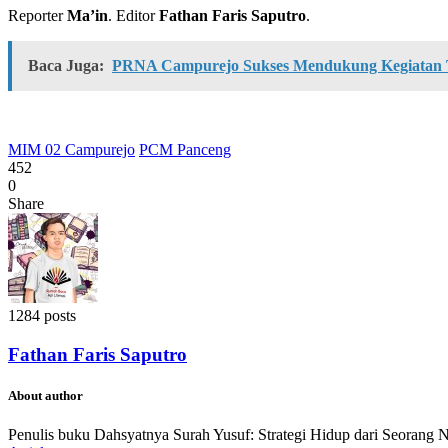
Reporter
Ma’in
. Editor
Fathan Faris Saputro
.
Baca Juga:
PRNA Campurejo Sukses Mendukung Kegiatan
MIM 02 Campurejo
PCM Panceng
452
0
Share
1284 posts
Fathan Faris Saputro
About author
Penulis buku Dahsyatnya Surah Yusuf: Strategi Hidup dari Seorang 