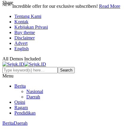
Share
NEW!
Incredible offer for our exclusive subscribers!
Read More
Tentang Kami
Kontak
Kebijakan Privasi
Buy theme
Disclaimer
Advert
English
All Demos Included
Menu
Berita
Nasional
Daerah
Opini
Ragam
Pendidikan
Berita
Daerah