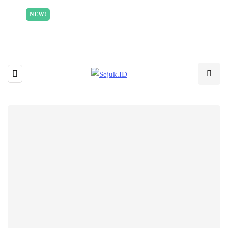
Incredible offer for our exclusive subscribers!
NEW!
Read More