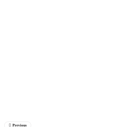
Fathan Faris Saputro
Previous