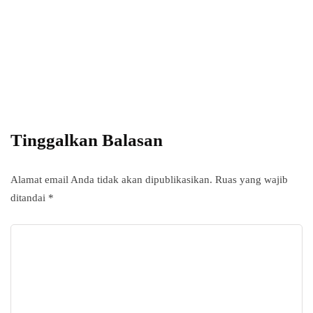
Power your team
with InHype
Add some text to explain benefits of
subscripton on your services.
Tinggalkan Balasan
Alamat email Anda tidak akan dipublikasikan.
Ruas yang wajib
ditandai
*