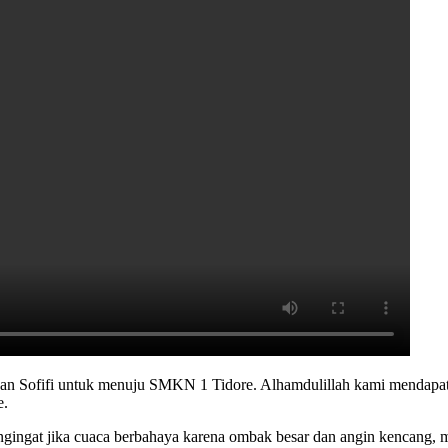
buhan Sofifi untuk menuju SMKN 1 Tidore. Alhamdulillah kami mendapa
e.
gingat jika cuaca berbahaya karena ombak besar dan angin kencang, ma