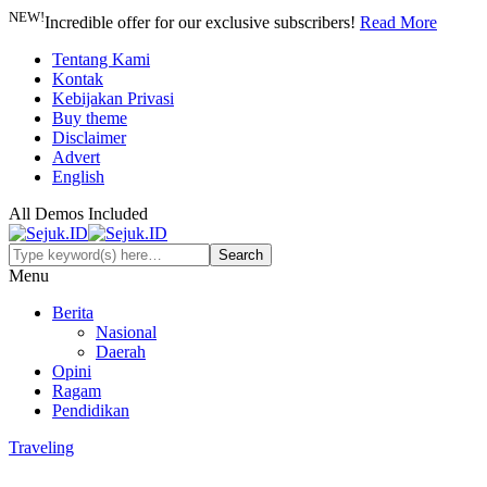
NEW!
Incredible offer for our exclusive subscribers!
Read More
Tentang Kami
Kontak
Kebijakan Privasi
Buy theme
Disclaimer
Advert
English
All Demos Included
Menu
Berita
Nasional
Daerah
Opini
Ragam
Pendidikan
Traveling