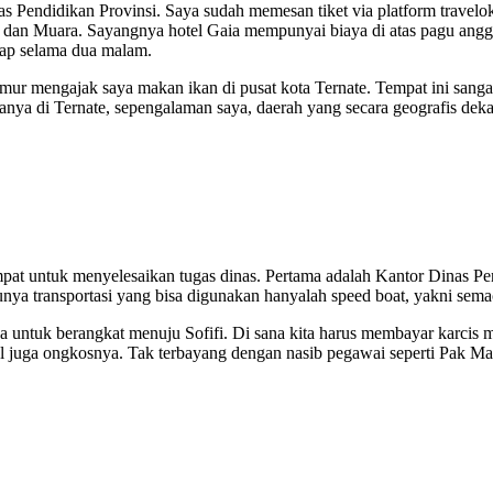
as Pendidikan Provinsi. Saya sudah memesan tiket via platform travel
 dan Muara. Sayangnya hotel Gaia mempunyai biaya di atas pagu angga
nap selama dua malam.
mur mengajak saya makan ikan di pusat kota Ternate. Tempat ini sanga
 hanya di Ternate, sepengalaman saya, daerah yang secara geografis de
empat untuk menyelesaikan tugas dinas. Pertama adalah Kantor Dinas P
tunya transportasi yang bisa digunakan hanyalah speed boat, yakni sema
tuk berangkat menuju Sofifi. Di sana kita harus membayar karcis ma
l juga ongkosnya. Tak terbayang dengan nasib pegawai seperti Pak Makm