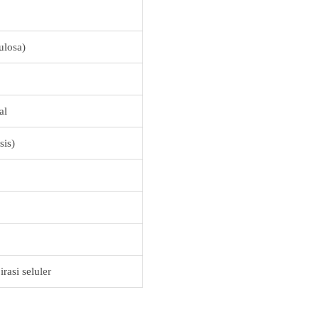
ulosa)
al
sis)
irasi seluler