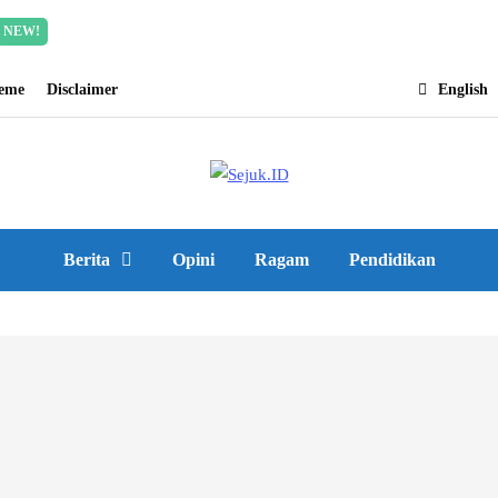
Incredible offer for our exclusive subscribers!
Read Mor
NEW!
heme
Disclaimer
English
Berita
Opini
Ragam
Pendidikan