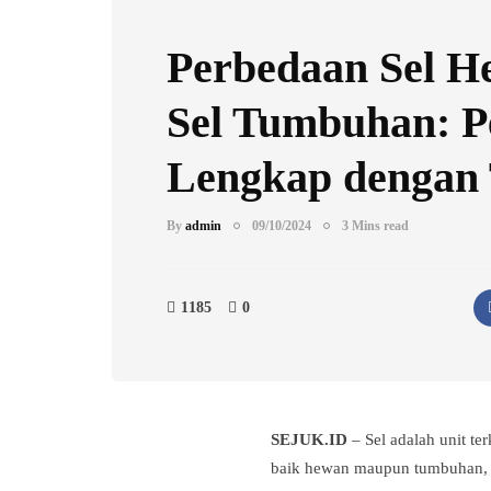
Perbedaan Sel H
Sel Tumbuhan: P
Lengkap dengan 
By
admin
09/10/2024
3 Mins read
1185
0
SEJUK.ID
– Sel adalah unit te
baik hewan maupun tumbuhan, te