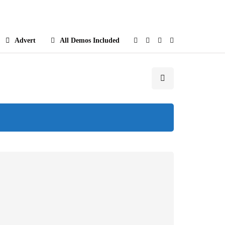
e
Advert
All Demos Included