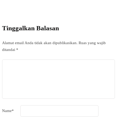
Add some text to explain benefits of subscripton
on your services.
Tinggalkan Balasan
Alamat email Anda tidak akan dipublikasikan.
Ruas yang wajib
ditandai
*
Name
*