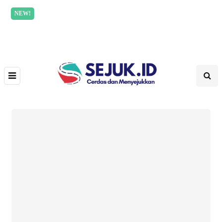
NEW!
Incredible offer for our exclusive subscribers!
Read
More