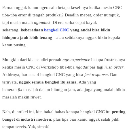
Pernah nggak kamu ngerasain betapa kesel-nya ketika mesin CNC
tiba-tiba error di tengah produksi? Deadlin mepet, order numpuk,
tapi mesin malah
ngambek
. Di era serba cepat kayak
sekarang,
keberadaan
bengkel CNC
yang andal bisa bikin
hidupmu jauh lebih tenang
—atau setidaknya nggak bikin kepala
kamu pusing.
Mungkin dari kita sendiri pernah
nge-experience
betapa frustrasinya
ketika mesin CNC di workshop tiba-tiba
ngadat
pas lagi
rush order
.
Akhirnya, harus cari bengkel CNC yang bisa
fast response
. Dan
ternyata,
nggak semua bengkel itu sama
. Ada yang
beneran
fix
masalah dalam hitungan jam, ada juga yang malah bikin
masalah makin ruwet.
Nah, di artikel ini, kita bakal bahas kenapa bengkel CNC itu
penting
banget di industri modern
, plus tips biar kamu nggak salah pilih
tempat servis. Yuk, simak!