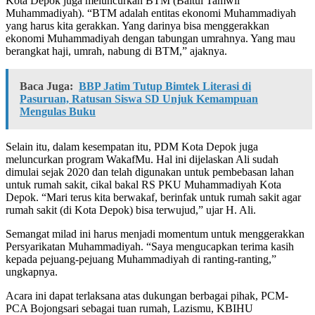
Kota Depok juga meluncurkan BTM (Baitul Tamwil
Muhammadiyah). “BTM adalah entitas ekonomi Muhammadiyah
yang harus kita gerakkan. Yang darinya bisa menggerakkan
ekonomi Muhammadiyah dengan tabungan umrahnya. Yang mau
berangkat haji, umrah, nabung di BTM,” ajaknya.
Baca Juga:
BBP Jatim Tutup Bimtek Literasi di
Pasuruan, Ratusan Siswa SD Unjuk Kemampuan
Mengulas Buku
Selain itu, dalam kesempatan itu, PDM Kota Depok juga
meluncurkan program WakafMu. Hal ini dijelaskan Ali sudah
dimulai sejak 2020 dan telah digunakan untuk pembebasan lahan
untuk rumah sakit, cikal bakal RS PKU Muhammadiyah Kota
Depok. “Mari terus kita berwakaf, berinfak untuk rumah sakit agar
rumah sakit (di Kota Depok) bisa terwujud,” ujar H. Ali.
Semangat milad ini harus menjadi momentum untuk menggerakkan
Persyarikatan Muhammadiyah. “Saya mengucapkan terima kasih
kepada pejuang-pejuang Muhammadiyah di ranting-ranting,”
ungkapnya.
Acara ini dapat terlaksana atas dukungan berbagai pihak, PCM-
PCA Bojongsari sebagai tuan rumah, Lazismu, KBIHU