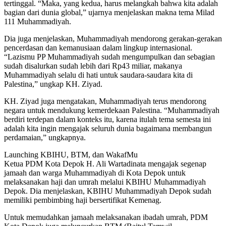
tertinggal. “Maka, yang kedua, harus melangkah bahwa kita adalah
bagian dari dunia global,” ujarnya menjelaskan makna tema Milad
111 Muhammadiyah.
Dia juga menjelaskan, Muhammadiyah mendorong gerakan-gerakan
pencerdasan dan kemanusiaan dalam lingkup internasional.
“Lazismu PP Muhammadiyah sudah mengumpulkan dan sebagian
sudah disalurkan sudah lebih dari Rp43 miliar, makanya
Muhammadiyah selalu di hati untuk saudara-saudara kita di
Palestina,” ungkap KH. Ziyad.
KH. Ziyad juga mengatakan, Muhammadiyah terus mendorong
negara untuk mendukung kemerdekaan Palestina. “Muhammadiyah
berdiri terdepan dalam konteks itu, karena itulah tema semesta ini
adalah kita ingin mengajak seluruh dunia bagaimana membangun
perdamaian,” ungkapnya.
Launching KBIHU, BTM, dan WakafMu
Ketua PDM Kota Depok H. Ali Wartadinata mengajak segenap
jamaah dan warga Muhammadiyah di Kota Depok untuk
melaksanakan haji dan umrah melalui KBIHU Muhammadiyah
Depok. Dia menjelaskan, KBIHU Muhammadiyah Depok sudah
memiliki pembimbing haji bersertifikat Kemenag.
Untuk memudahkan jamaah melaksanakan ibadah umrah, PDM