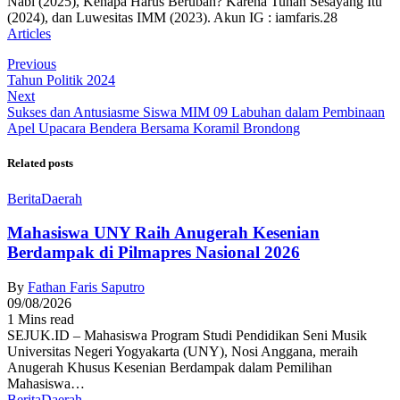
Nabi (2025), Kenapa Harus Berubah? Karena Tuhan Sesayang Itu
(2024), dan Luwesitas IMM (2023). Akun IG : iamfaris.28
Articles
Previous
Tahun Politik 2024
Next
Sukses dan Antusiasme Siswa MIM 09 Labuhan dalam Pembinaan
Apel Upacara Bendera Bersama Koramil Brondong
Related posts
Berita
Daerah
Mahasiswa UNY Raih Anugerah Kesenian
Berdampak di Pilmapres Nasional 2026
By
Fathan Faris Saputro
09/08/2026
1 Mins read
SEJUK.ID – Mahasiswa Program Studi Pendidikan Seni Musik
Universitas Negeri Yogyakarta (UNY), Nosi Anggana, meraih
Anugerah Khusus Kesenian Berdampak dalam Pemilihan
Mahasiswa…
Berita
Daerah