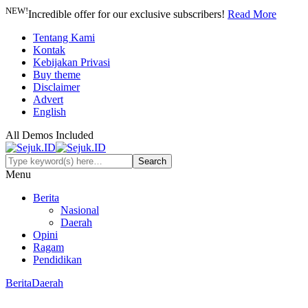
NEW!
Incredible offer for our exclusive subscribers!
Read More
Tentang Kami
Kontak
Kebijakan Privasi
Buy theme
Disclaimer
Advert
English
All Demos Included
Menu
Berita
Nasional
Daerah
Opini
Ragam
Pendidikan
Berita
Daerah