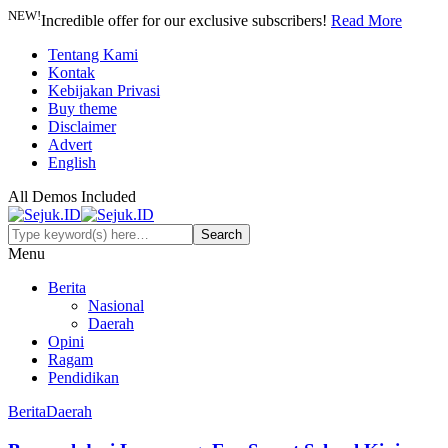
NEW!
Incredible offer for our exclusive subscribers!
Read More
Tentang Kami
Kontak
Kebijakan Privasi
Buy theme
Disclaimer
Advert
English
All Demos Included
Menu
Berita
Nasional
Daerah
Opini
Ragam
Pendidikan
Berita
Daerah