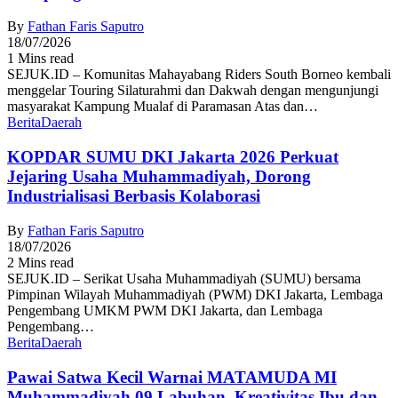
By
Fathan Faris Saputro
18/07/2026
1 Mins read
SEJUK.ID – Komunitas Mahayabang Riders South Borneo kembali
menggelar Touring Silaturahmi dan Dakwah dengan mengunjungi
masyarakat Kampung Mualaf di Paramasan Atas dan…
Berita
Daerah
KOPDAR SUMU DKI Jakarta 2026 Perkuat
Jejaring Usaha Muhammadiyah, Dorong
Industrialisasi Berbasis Kolaborasi
By
Fathan Faris Saputro
18/07/2026
2 Mins read
SEJUK.ID – Serikat Usaha Muhammadiyah (SUMU) bersama
Pimpinan Wilayah Muhammadiyah (PWM) DKI Jakarta, Lembaga
Pengembang UMKM PWM DKI Jakarta, dan Lembaga
Pengembang…
Berita
Daerah
Pawai Satwa Kecil Warnai MATAMUDA MI
Muhammadiyah 09 Labuhan, Kreativitas Ibu dan