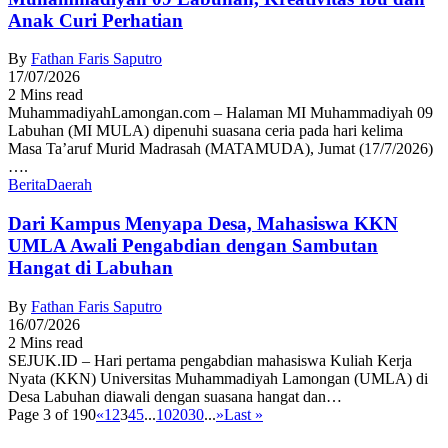
Anak Curi Perhatian
By
Fathan Faris Saputro
17/07/2026
2 Mins read
MuhammadiyahLamongan.com – Halaman MI Muhammadiyah 09
Labuhan (MI MULA) dipenuhi suasana ceria pada hari kelima
Masa Ta’aruf Murid Madrasah (MATAMUDA), Jumat (17/7/2026)
….
Berita
Daerah
Dari Kampus Menyapa Desa, Mahasiswa KKN
UMLA Awali Pengabdian dengan Sambutan
Hangat di Labuhan
By
Fathan Faris Saputro
16/07/2026
2 Mins read
SEJUK.ID – Hari pertama pengabdian mahasiswa Kuliah Kerja
Nyata (KKN) Universitas Muhammadiyah Lamongan (UMLA) di
Desa Labuhan diawali dengan suasana hangat dan…
Page 3 of 190
«
1
2
3
4
5
...
10
20
30
...
»
Last »