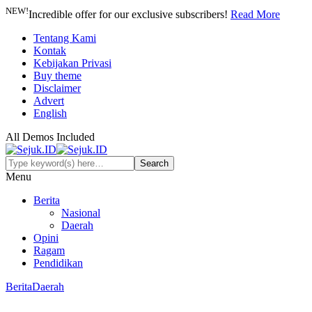
NEW!
Incredible offer for our exclusive subscribers!
Read More
Tentang Kami
Kontak
Kebijakan Privasi
Buy theme
Disclaimer
Advert
English
All Demos Included
Menu
Berita
Nasional
Daerah
Opini
Ragam
Pendidikan
Berita
Daerah