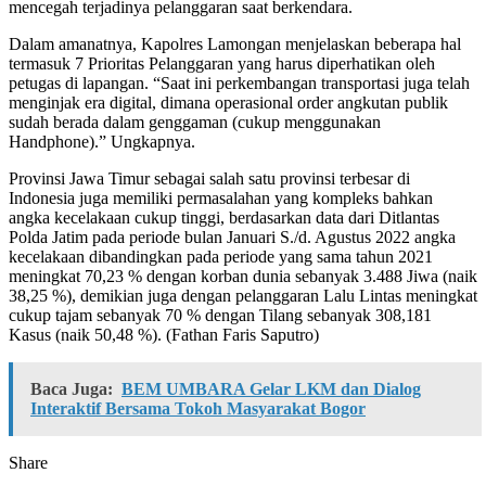
mencegah terjadinya pelanggaran saat berkendara.
Dalam amanatnya, Kapolres Lamongan menjelaskan beberapa hal
termasuk 7 Prioritas Pelanggaran yang harus diperhatikan oleh
petugas di lapangan. “Saat ini perkembangan transportasi juga telah
menginjak era digital, dimana operasional order angkutan publik
sudah berada dalam genggaman (cukup menggunakan
Handphone).” Ungkapnya.
Provinsi Jawa Timur sebagai salah satu provinsi terbesar di
Indonesia juga memiliki permasalahan yang kompleks bahkan
angka kecelakaan cukup tinggi, berdasarkan data dari Ditlantas
Polda Jatim pada periode bulan Januari S./d. Agustus 2022 angka
kecelakaan dibandingkan pada periode yang sama tahun 2021
meningkat 70,23 % dengan korban dunia sebanyak 3.488 Jiwa (naik
38,25 %), demikian juga dengan pelanggaran Lalu Lintas meningkat
cukup tajam sebanyak 70 % dengan Tilang sebanyak 308,181
Kasus (naik 50,48 %). (Fathan Faris Saputro)
Baca Juga:
BEM UMBARA Gelar LKM dan Dialog
Interaktif Bersama Tokoh Masyarakat Bogor
Share