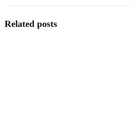
Related posts
berita
daerah
Donor Darah di SMA Negeri 1 Sleman,
Menanamkan Kepedulian Melalui Aksi
Kemanusiaan
By
Fathan Faris Saputro
05/08/2026