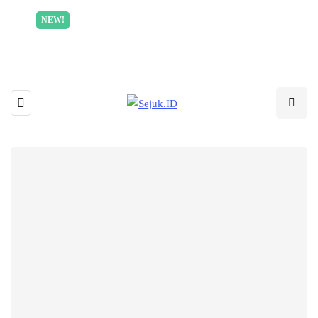
Incredible offer for our exclusive subscribers!
NEW!
Read More