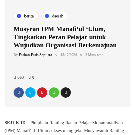
berita
daerah
Musyran IPM Manafi’ul ‘Ulum,
Tingkatkan Peran Pelajar untuk
Wujudkan Organisasi Berkemajuan
By
Fathan Faris Saputro
13/12/2024
2 Mins read
663
0
SEJUK.ID
– Pimpinan Ranting Ikatan Pelajar Muhammadiyah
(IPM) Manafi’ul ‘Ulum sukses menggelar Musyawarah Ranting