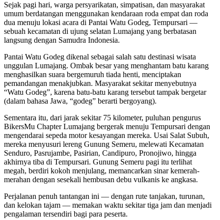
Sejak pagi hari, warga persyarikatan, simpatisan, dan masyarakat
umum berdatangan menggunakan kendaraan roda empat dan roda
dua menuju lokasi acara di Pantai Watu Godeg, Tempursari —
sebuah kecamatan di ujung selatan Lumajang yang berbatasan
langsung dengan Samudra Indonesia.
Pantai Watu Godeg dikenal sebagai salah satu destinasi wisata
unggulan Lumajang. Ombak besar yang menghantam batu karang
menghasilkan suara bergemuruh tiada henti, menciptakan
pemandangan menakjubkan. Masyarakat sekitar menyebutnya
“Watu Godeg”, karena batu-batu karang tersebut tampak bergetar
(dalam bahasa Jawa, “godeg” berarti bergoyang).
Sementara itu, dari jarak sekitar 75 kilometer, puluhan pengurus
BikersMu Chapter Lumajang bergerak menuju Tempursari dengan
mengendarai sepeda motor kesayangan mereka. Usai Salat Subuh,
mereka menyusuri lereng Gunung Semeru, melewati Kecamatan
Senduro, Pasrujambe, Pasirian, Candipuro, Pronojiwo, hingga
akhirnya tiba di Tempursari. Gunung Semeru pagi itu terlihat
megah, berdiri kokoh menjulang, memancarkan sinar kemerah-
merahan dengan sesekali hembusan debu vulkanis ke angkasa.
Perjalanan penuh tantangan ini — dengan rute tanjakan, turunan,
dan kelokan tajam — memakan waktu sekitar tiga jam dan menjadi
pengalaman tersendiri bagi para peserta.