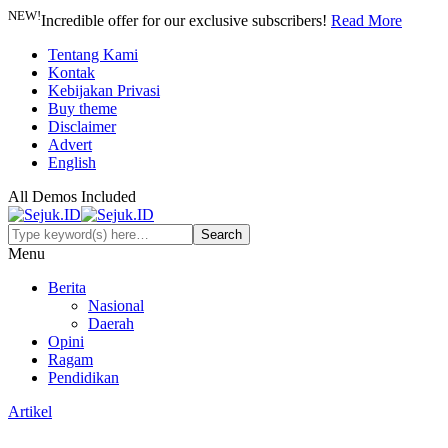
NEW!
Incredible offer for our exclusive subscribers!
Read More
Tentang Kami
Kontak
Kebijakan Privasi
Buy theme
Disclaimer
Advert
English
All Demos Included
Menu
Berita
Nasional
Daerah
Opini
Ragam
Pendidikan
Artikel