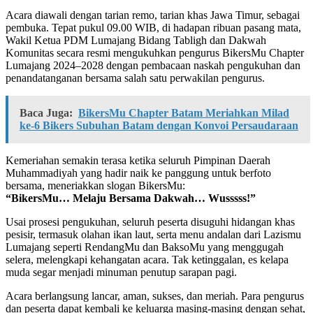
Acara diawali dengan tarian remo, tarian khas Jawa Timur, sebagai
pembuka. Tepat pukul 09.00 WIB, di hadapan ribuan pasang mata,
Wakil Ketua PDM Lumajang Bidang Tabligh dan Dakwah
Komunitas secara resmi mengukuhkan pengurus BikersMu Chapter
Lumajang 2024–2028 dengan pembacaan naskah pengukuhan dan
penandatanganan bersama salah satu perwakilan pengurus.
Baca Juga:
BikersMu Chapter Batam Meriahkan Milad
ke-6 Bikers Subuhan Batam dengan Konvoi Persaudaraan
Kemeriahan semakin terasa ketika seluruh Pimpinan Daerah
Muhammadiyah yang hadir naik ke panggung untuk berfoto
bersama, meneriakkan slogan BikersMu:
“BikersMu… Melaju Bersama Dakwah… Wusssss!”
Usai prosesi pengukuhan, seluruh peserta disuguhi hidangan khas
pesisir, termasuk olahan ikan laut, serta menu andalan dari Lazismu
Lumajang seperti RendangMu dan BaksoMu yang menggugah
selera, melengkapi kehangatan acara. Tak ketinggalan, es kelapa
muda segar menjadi minuman penutup sarapan pagi.
Acara berlangsung lancar, aman, sukses, dan meriah. Para pengurus
dan peserta dapat kembali ke keluarga masing-masing dengan sehat,