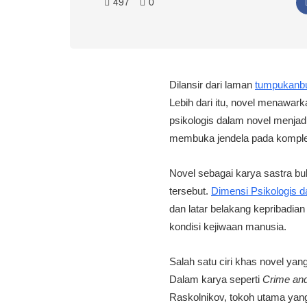
497
0
Dilansir dari laman
tumpukanbu
Lebih dari itu, novel menawar
psikologis dalam novel menj
membuka jendela pada komple
Novel sebagai karya sastra buk
tersebut.
Dimensi Psikologis 
dan latar belakang kepribadian 
kondisi kejiwaan manusia.
Salah satu ciri khas novel y
Dalam karya seperti
Crime an
Raskolnikov, tokoh utama yang