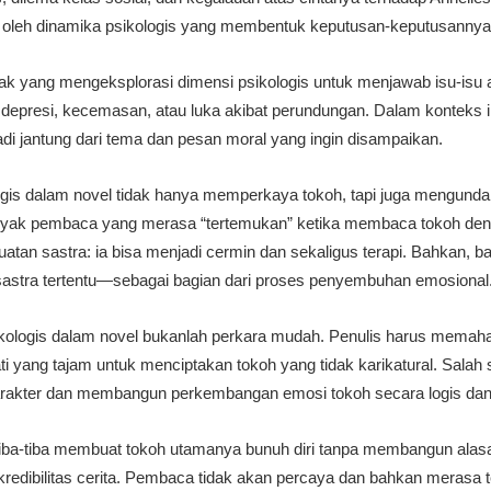
ga oleh dinamika psikologis yang membentuk keputusan-keputusannya
k yang mengeksplorasi dimensi psikologis untuk menjawab isu-isu a
presi, kecemasan, atau luka akibat perundungan. Dalam konteks in
adi jantung dari tema dan pesan moral yang ingin disampaikan.
kologis dalam novel tidak hanya memperkaya tokoh, tapi juga mengu
anyak pembaca yang merasa “tertemukan” ketika membaca tokoh deng
uatan sastra: ia bisa menjadi cermin dan sekaligus terapi. Bahkan, 
astra tertentu—sebagai bagian dari proses penyembuhan emosional
ologis dalam novel bukanlah perkara mudah. Penulis harus memaham
ti yang tajam untuk menciptakan tokoh yang tidak karikatural. Salah
arakter dan membangun perkembangan emosi tokoh secara logis dan
tiba-tiba membuat tokoh utamanya bunuh diri tanpa membangun alasa
redibilitas cerita. Pembaca tidak akan percaya dan bahkan merasa te