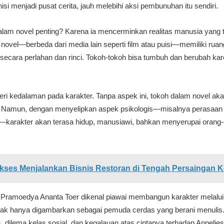
nisi menjadi pusat cerita, jauh melebihi aksi pembunuhan itu sendiri.
lam novel penting? Karena ia mencerminkan realitas manusia yang t
novel—berbeda dari media lain seperti film atau puisi—memiliki rua
secara perlahan dan rinci. Tokoh-tokoh bisa tumbuh dan berubah kare
ri kedalaman pada karakter. Tanpa aspek ini, tokoh dalam novel akan
s. Namun, dengan menyelipkan aspek psikologis—misalnya perasaan 
karakter akan terasa hidup, manusiawi, bahkan menyerupai orang-or
kses Menjalankan Bisnis Restoran di Tengah Persaingan K
, Pramoedya Ananta Toer dikenal piawai membangun karakter melalui
idak hanya digambarkan sebagai pemuda cerdas yang berani menulis.
 dilema kelas sosial, dan kegalauan atas cintanya terhadap Annelies