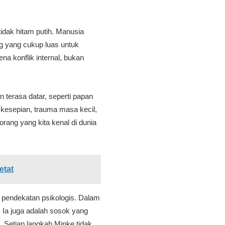
idak hitam putih. Manusia
ng yang cukup luas untuk
na konflik internal, bukan
 terasa datar, seperti papan
kesepian, trauma masa kecil,
ang yang kita kenal di dunia
etat
 pendekatan psikologis. Dalam
 Ia juga adalah sosok yang
. Setiap langkah Minke tidak