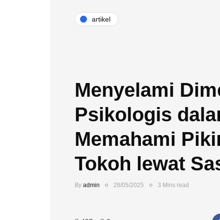
artikel
Menyelami Dim
Psikologis dal
Memahami Piki
Tokoh lewat Sa
By
admin
28/05/2025
3 Mins read