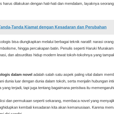
is harus dilakukan dengan hati-hati dan mendalam, layaknya seoran
Tanda-Tanda Kiamat dengan Kesadaran dan Perubahan
ologis bisa diungkapkan melalui berbagai teknik naratif: narasi oran
bolisme, hingga percakapan batin. Penulis seperti Haruki Murakami, 
asi, dan absurditas hidup modern lewat tokoh-tokohnya yang tampak t
ologis dalam novel
adalah salah satu aspek paling vital dalam mem
ni dunia luar dengan dunia dalam tokoh, serta menjalin hubungan int
yang terjadi, tapi juga tentang bagaimana peristiwa itu memengaruhi
aksi dan permukaan seperti sekarang, membaca novel yang menyajik
ghidupkan kembali kesadaran kita akan kemanusiaan. Karena mema
 diri sendiri.