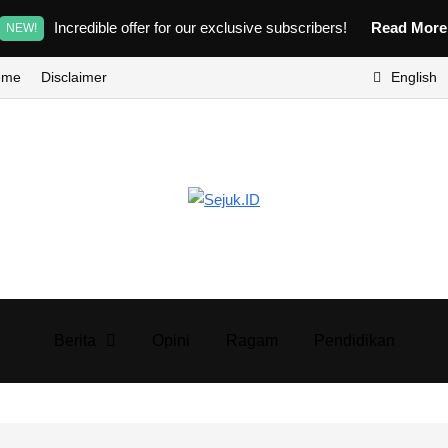
Incredible offer for our exclusive subscribers!
Read Mor
NEW!
eme
Disclaimer
English
Berita
Opini
Ragam
Pendidikan