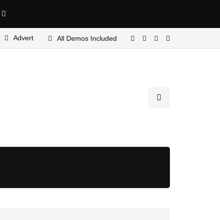
e
Advert
All Demos Included