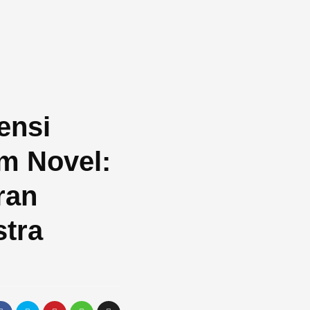
ensi
am Novel:
ran
stra