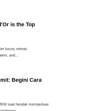
'Or is the Top
er luxury retreat.
aters, and…
it: Begini Cara
 UMKM saat hendak memperluas
a terdengar…