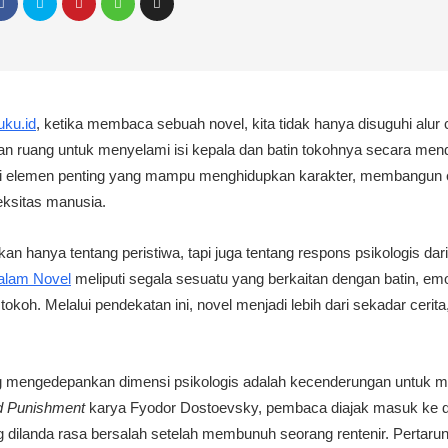
ku.id
, ketika membaca sebuah novel, kita tidak hanya disuguhi alur c
kan ruang untuk menyelami isi kepala dan batin tokohnya secara mend
adi elemen penting yang mampu menghidupkan karakter, membangun 
ksitas manusia.
an hanya tentang peristiwa, tapi juga tentang respons psikologis dari
dalam Novel
meliputi segala sesuatu yang berkaitan dengan batin, emo
tokoh. Melalui pendekatan ini, novel menjadi lebih dari sekadar cerita
ang mengedepankan dimensi psikologis adalah kecenderungan untuk m
d Punishment
karya Fyodor Dostoevsky, pembaca diajak masuk ke dal
 dilanda rasa bersalah setelah membunuh seorang rentenir. Pertarung