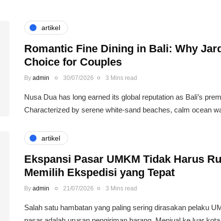
artikel
Romantic Fine Dining in Bali: Why Jard
Choice for Couples
By
admin
30/07/2026
3 Mins read
Nusa Dua has long earned its global reputation as Bali’s premi
Characterized by serene white-sand beaches, calm ocean w
artikel
Ekspansi Pasar UMKM Tidak Harus Rum
Memilih Ekspedisi yang Tepat
By
admin
21/07/2026
3 Mins read
Salah satu hambatan yang paling sering dirasakan pelaku
pasar adalah urusan pengiriman barang. Menjual ke luar kot