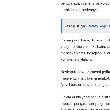
penggarapan dimensi psikolog
curahan hati pasiennya.
Baca Juga:
Menyikapi 
Dalam praktiknya, dimensi psik
yang membentuk luka batin, sim
mengeksplorasi kesepian, alien
kompleks di dalam.
Kesimpulannya,
dimensi psik
menyentuh hati. Ia menjembata
Novel bukan hanya tentang apa 
Dalam dunia yang penuh distr
menjadi pengalaman yang men
akhirnya, adalah juga memahami