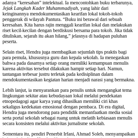
adanya “keresahan” intelektual. Ia mencontohkan buku terbarunya,
Jejak Langkah Kader Muhammadiyah
, yang lahir dari
keinginannya mendokumentasikan kearifan lokal tokoh-tokoh
penggerak di wilayah Pantura. “Buku ini berawal dari sebuah
keresahan. Kita harus rajin menggali kearifan lokal dan melakukan
riset kecil-kecilan dengan berdiskusi bersama para tokoh. Jika tidak
dituliskan, sejarah itu akan hilang,” jelasnya di hadapan puluhan
peserta.
Selain riset, Hendra juga membagikan sejumlah tips praktis bagi
para pemula, khususnya guru dan kepala sekolah. Ia menegaskan
bahwa pada dasarnya setiap orang memiliki kemampuan menulis
karena aktivitas tersebut dilakukan hampir setiap hari. Namun,
tantangan terbesar justru terletak pada kedisiplinan dalam
mendokumentasikan kegiatan harian menjadi narasi yang bermakna.
Lebih lanjut, ia menyarankan para penulis untuk mengangkat tema
lingkungan sekitar atau kebudayaan lokal melalui pendekatan
etnopedagogi agar karya yang dihasilkan memiliki ciri khas
sekaligus kedekatan emosional dengan pembaca. Di era digital,
Hendra juga mendorong para pendidik memanfaatkan media sosial
serta portal sekolah sebagai ruang untuk melatih kebiasaan menulis
secara konsisten melalui aktivitas jurnalisme sekolah.
Sementara itu, pendiri
Penerbit Irfani
,
Ahmad Soleh
, menyampaikan