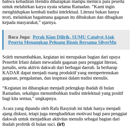
bahwa kehadiran Hendra diharapkan mampu memicu para peserta
untuk melahirkan karya nyata selama Ramadan. “Kami ingin
menghidupkan kembali tradisi intelektual. Literasi bukan hanya
teori, melainkan bagaimana gagasan itu dibukukan dan dibagikan
kepada masyarakat,” ujarnya.
Baca Juga:
Perak Kian Dilirik, SUMU Catalyst Ajak
Peserta Menangkap Peluang Bisnis Bersama SilverMu
Soleh menambahkan, kegiatan ini merupakan bagian dari upaya
Penerbit Irfani dalam mewadahi gagasan para penggiat literasi,
jurnalis, serta aktivis dakwah dari berbagai daerah. Ia berharap
KADAR dapat menjadi ruang produktif yang mempertemukan
gagasan, pengalaman, dan inspirasi dalam tradisi menulis.
“Kegiatan ini diharapkan menjadi pelengkap ibadah di bulan
Ramadan, sekaligus menumbuhkan tradisi intelektual yang positif
bagi kita semua,” ungkapnya.
Acara yang dipandu oleh
Rafa Basyirah
ini tidak hanya menjadi
ajang diskusi, tetapi juga menghadirkan motivasi bagi para penggiat
dakwah untuk menjadikan aktivitas menulis sebagai bagian dari
ibadah profetik di bulan suci.
(irf)