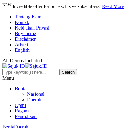
NEW!
Incredible offer for our exclusive subscribers!
Read More
Tentang Kami
Kontak
Kebijakan Privasi
Buy theme
Disclaimer
Advert
English
All Demos Included
Menu
Berita
Nasional
Daerah
Opini
Ragam
Pendidikan
Berita
Daerah