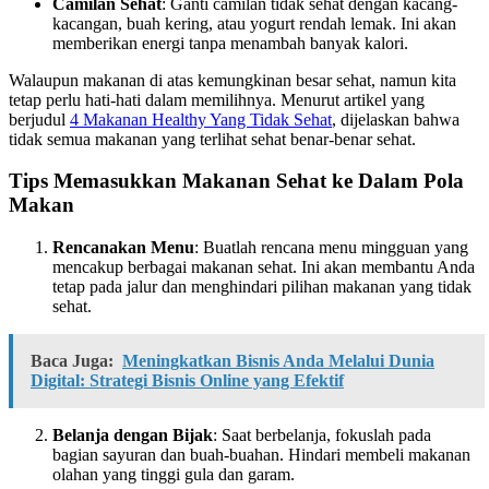
Camilan Sehat
: Ganti camilan tidak sehat dengan kacang-
kacangan, buah kering, atau yogurt rendah lemak. Ini akan
memberikan energi tanpa menambah banyak kalori.
Walaupun makanan di atas kemungkinan besar sehat, namun kita
tetap perlu hati-hati dalam memilihnya. Menurut artikel yang
berjudul
4 Makanan Healthy Yang Tidak Sehat
, dijelaskan bahwa
tidak semua makanan yang terlihat sehat benar-benar sehat.
Tips Memasukkan Makanan Sehat ke Dalam Pola
Makan
Rencanakan Menu
: Buatlah rencana menu mingguan yang
mencakup berbagai makanan sehat. Ini akan membantu Anda
tetap pada jalur dan menghindari pilihan makanan yang tidak
sehat.
Baca Juga:
Meningkatkan Bisnis Anda Melalui Dunia
Digital: Strategi Bisnis Online yang Efektif
Belanja dengan Bijak
: Saat berbelanja, fokuslah pada
bagian sayuran dan buah-buahan. Hindari membeli makanan
olahan yang tinggi gula dan garam.