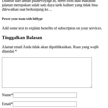
Dilansir dari laman palatevoyage.id, street food atau makanan
jalanan merupakan salah satu daya tarik kuliner yang tidak bisa
dilewatkan saat berkunjung ke…
Power your team with InHype
Add some text to explain benefits of subscripton on your services.
Tinggalkan Balasan
Alamat email Anda tidak akan dipublikasikan.
Ruas yang wajib
ditandai
*
Name
*
Email
*