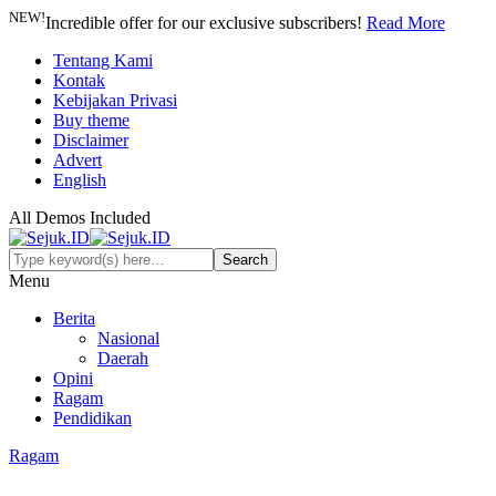
NEW!
Incredible offer for our exclusive subscribers!
Read More
Tentang Kami
Kontak
Kebijakan Privasi
Buy theme
Disclaimer
Advert
English
All Demos Included
Menu
Berita
Nasional
Daerah
Opini
Ragam
Pendidikan
Ragam