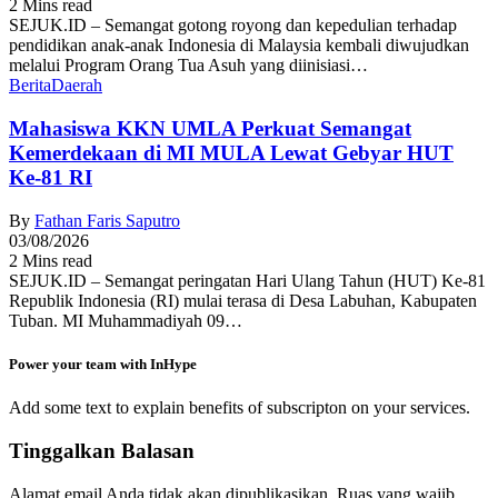
2 Mins read
SEJUK.ID – Semangat gotong royong dan kepedulian terhadap
pendidikan anak-anak Indonesia di Malaysia kembali diwujudkan
melalui Program Orang Tua Asuh yang diinisiasi…
Berita
Daerah
Mahasiswa KKN UMLA Perkuat Semangat
Kemerdekaan di MI MULA Lewat Gebyar HUT
Ke-81 RI
By
Fathan Faris Saputro
03/08/2026
2 Mins read
SEJUK.ID – Semangat peringatan Hari Ulang Tahun (HUT) Ke-81
Republik Indonesia (RI) mulai terasa di Desa Labuhan, Kabupaten
Tuban. MI Muhammadiyah 09…
Power your team with InHype
Add some text to explain benefits of subscripton on your services.
Tinggalkan Balasan
Alamat email Anda tidak akan dipublikasikan.
Ruas yang wajib