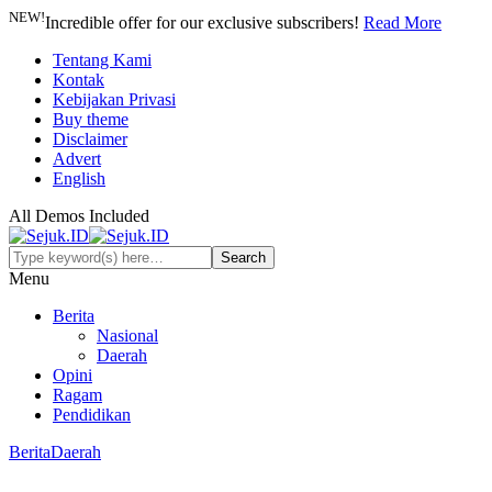
NEW!
Incredible offer for our exclusive subscribers!
Read More
Tentang Kami
Kontak
Kebijakan Privasi
Buy theme
Disclaimer
Advert
English
All Demos Included
Menu
Berita
Nasional
Daerah
Opini
Ragam
Pendidikan
Berita
Daerah